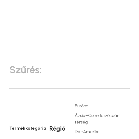
Szűrés:
Európa
Ázsia–Csendes-óceáni
térség
Régió
Termékkategória
Dél-Amerika