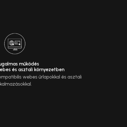
ugalmas működés
ebes és asztali környezetben
ompatibilis webes űrlapokkal és asztali
lkalmazásokkal.