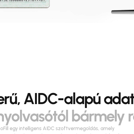
rű, AIDC-alapú adat
yolvasótól bármely r
oFill egy intelligens AIDC szoftvermegoldás, amely