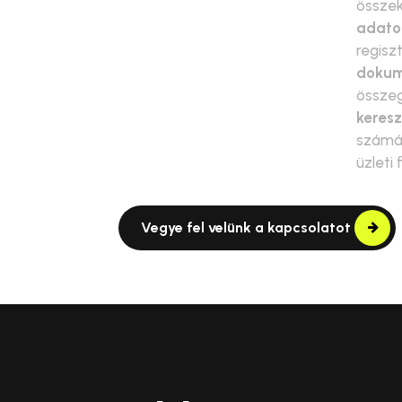
összek
adato
regisz
doku
össze
keresz
számár
üzleti
Vegye fel velünk a kapcsolatot