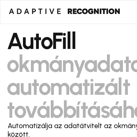
AutoFill
okmányadat
automatizált
továbbításáh
Automatizálja az adatátvitelt az okmá
között.