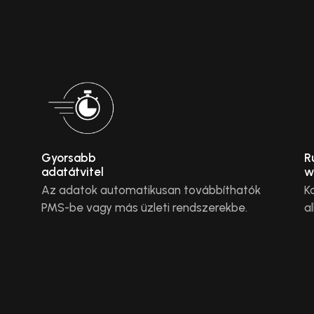
Gyorsabb
R
adatátvitel
w
Az adatok automatikusan továbbíthatók
K
PMS-be vagy más üzleti rendszerekbe.
a