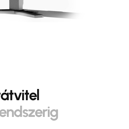
átvitel
endszerig