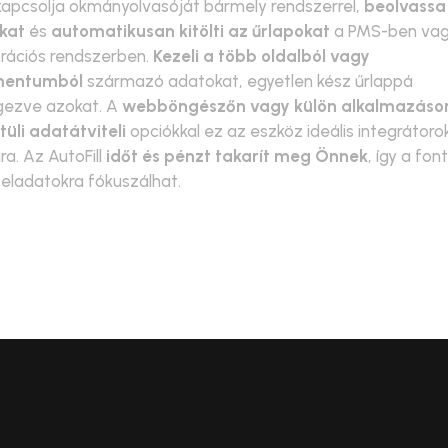
apcsolja okmányolvasóját bármely rendszerrel,
beolvassa
kat
és
automatikusan kitölti az űrlapokat
a PMS-ben va
trációs rendszerben.
Kezeli a több oldalból vagy
mentumból
származó adatokat, egyetlen kész űrlappá
gezve azokat. A
webböngészőn vagy külön alkalmazáso
tüli adatátviteli
opciókkal ez az eszköz ideális integrátoro
a. Az AutoFill
időt és pénzt takarít meg Önnek
, így a fon
 feladatokra fókuszálhat.