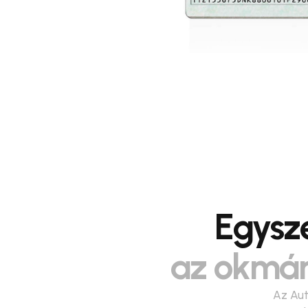
Egysze
az okmán
Az Aut