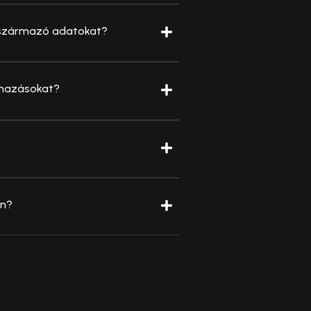
l származó adatokat?
lmazásokat?
en?