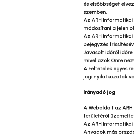
és elsőbbséget élve
szemben.
Az ARH Informatikai Z
módosítani a jelen old
Az ARH Informatikai 
bejegyzés frissítésév
Javasolt időről időre
mivel azok Önre néz
A Feltételek egyes r
jogi nyilatkozatok v
Irányadó jog
A Weboldalt az ARH 
területéről üzemeltet
Az ARH Informatikai 
Anyagok más országo