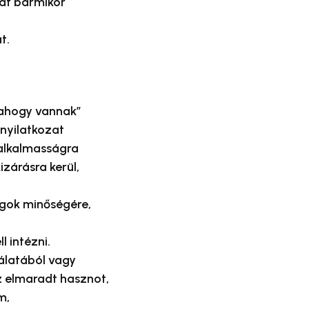
kat bármikor
t.
„ahogy vannak”
 nyilatkozat
 alkalmasságra
zárásra kerül,
agok minőségére,
 intézni.
álatából vagy
z elmaradt hasznot,
m,