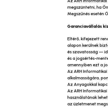
Az ARH Informatikai Z
megszüntetni, ha Ön 
Megszűnés esetén Ön
Garanciavállalás ki
Eltérő, kifejezett 
alapon kerülnek bizto
és szavatosság — id
és a jogsértés-ment
amennyiben ezt a jo
Az ARH Informatikai
alkalmasságára, pon
Az Anyagokkal kapcso
Az ARH Informatikai
használatának lehet
az üzletmenet megsz