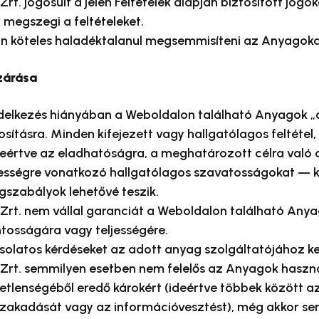
rt. jogosult a jelen Feltételek alapján biztosított jogo
megszegi a feltételeket.
 köteles haladéktalanul megsemmisíteni az Anyagoka
zárása
rendelkezés hiányában a Weboldalon található Anyagok 
sításra. Minden kifejezett vagy hallgatólagos feltétel,
eértve az eladhatóságra, a meghatározott célra való
ességre vonatkozó hallgatólagos szavatosságokat — ki
gszabályok lehetővé teszik.
 Zrt. nem vállal garanciát a Weboldalon található Any
tosságára vagy teljességére.
latos kérdéseket az adott anyag szolgáltatójához kell
 Zrt. semmilyen esetben nem felelős az Anyagok haszn
etlenségéből eredő károkért (ideértve többek között a
akadását vagy az információvesztést), még akkor se