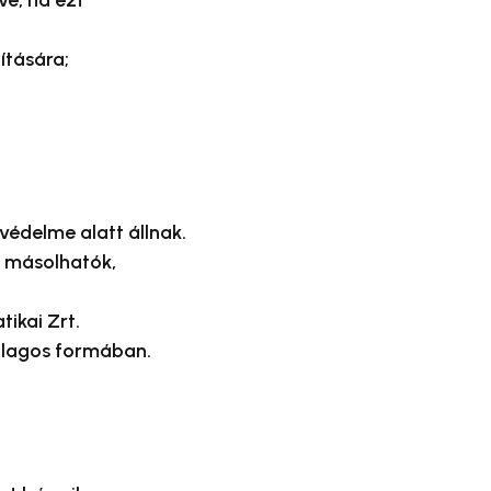
ve, ha ezt
ítására;
védelme alatt állnak.
m másolhatók,
ikai Zrt.
tólagos formában.