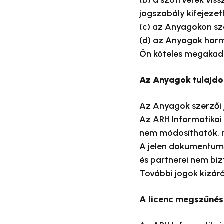
(b) a szoftverek viss
jogszabály kifejeze
(c) az Anyagokon sze
(d) az Anyagok harm
Ön köteles megakadá
Az Anyagok tulajd
Az Anyagok szerzői j
Az ARH Informatikai 
nem módosíthatók, n
A jelen dokumentumba
és partnerei nem biz
További jogok kizáró
A licenc megszűnés