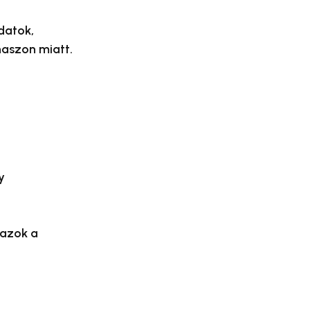
datok,
haszon miatt.
y
 azok a