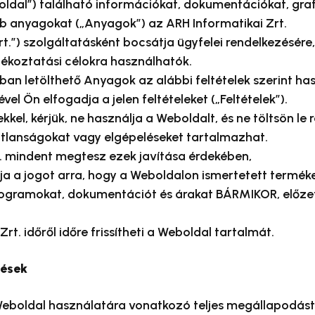
ldal”) található információkat, dokumentációkat, graf
éb anyagokat („Anyagok”) az ARH Informatikai Zrt.
rt.”) szolgáltatásként bocsátja ügyfelei rendelkezésére,
jékoztatási célokra használhatók.
an letölthető Anyagok az alábbi feltételek szerint has
el Ön elfogadja a jelen feltételeket („Feltételek”).
kel, kérjük, ne használja a Weboldalt, és ne töltsön le
tlanságokat vagy elgépeléseket tartalmazhat.
t. mindent megtesz ezek javítása érdekében,
a a jogot arra, hogy a Weboldalon ismertetett terméke
rogramokat, dokumentációt és árakat BÁRMIKOR, előzet
rt. időről időre frissítheti a Weboldal tartalmát.
zések
 Weboldal használatára vonatkozó teljes megállapodást