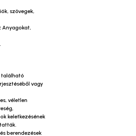
iók, szövegek,
az Anyagokat,
.
 található
rjesztéséből vagy
s, véletlen
reség,
zok keletkezésének
tatták.
 és berendezések