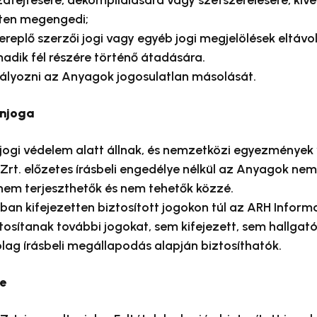
zafejtésére, dekompilálására vagy szétszerelésére, kivé
tten megengedi;
replő szerzői jogi vagy egyéb jogi megjelölések eltávol
adik fél részére történő átadására.
lyozni az Anyagok jogosulatlan másolását.
onjoga
ogi védelem alatt állnak, és nemzetközi egyezmények 
Zrt. előzetes írásbeli engedélye nélkül az Anyagok ne
em terjeszthetők és nem tehetők közzé.
n kifejezetten biztosított jogokon túl az ARH Informat
tosítanak további jogokat, sem kifejezett, sem hallga
lag írásbeli megállapodás alapján biztosíthatók.
e