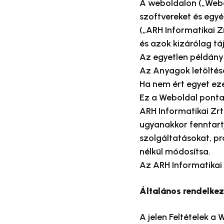
A weboldalon („Webo
szoftvereket és egy
(„ARH Informatikai Z
és azok kizárólag tá
Az egyetlen példányb
Az Anyagok letöltésév
Ha nem ért egyet ezek
Ez a Weboldal ponta
ARH Informatikai Zr
ugyanakkor fenntartj
szolgáltatásokat, p
nélkül módosítsa.
Az ARH Informatikai Z
Általános rendelke
A jelen Feltételek a