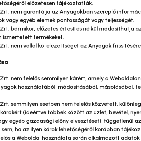
hetőségéről előzetesen tájékoztatták.
 Zrt. nem garantálja az Anyagokban szereplő informác
sok vagy egyéb elemek pontosságát vagy teljességét.
Zrt. bármikor, előzetes értesítés nélkül módosíthatja 
 ismertetett termékeket.
Zrt. nem vállal kötelezettséget az Anyagok frissítésére
ása
Zrt. nem felelős semmilyen kárért, amely a Weboldalon
yagok használatából, módosításából, másolásából, te
Zrt. semmilyen esetben nem felelős közvetett, különlege
árokért (ideértve többek között az üzlet, bevétel, nye
agy egyéb gazdasági előny elvesztését), függetlenül a
sem, ha az ilyen károk lehetőségéről korábban tájékoz
lelős a Weboldal használata során alkalmazott adatok