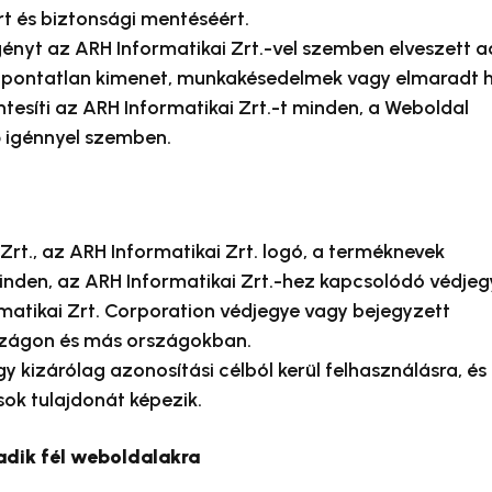
t és biztonsági mentéséért.
ényt az ARH Informatikai Zrt.-vel szemben elveszett a
ő, pontatlan kimenet, munkakésedelmek vagy elmaradt 
ntesíti az ARH Informatikai Zrt.-t minden, a Weboldal
 igénnyel szemben.
Zrt., az ARH Informatikai Zrt. logó, a terméknevek
inden, az ARH Informatikai Zrt.-hez kapcsolódó védjeg
matikai Zrt. Corporation védjegye vagy bejegyzett
zágon és más országokban.
 kizárólag azonosítási célból kerül felhasználásra, és
ok tulajdonát képezik.
dik fél weboldalakra