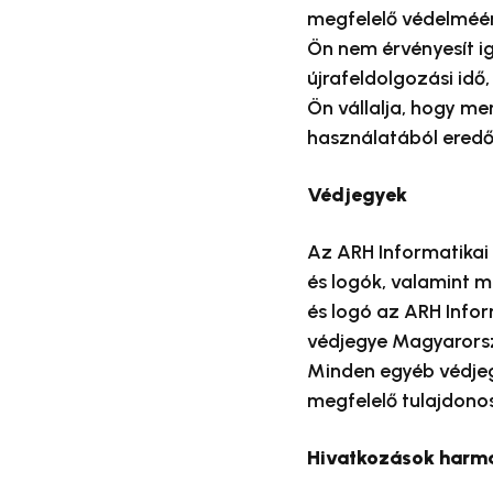
megfelelő védelméér
Ön nem érvényesít ig
újrafeldolgozási id
Ön vállalja, hogy me
használatából eredő
Védjegyek
Az ARH Informatikai 
és logók, valamint m
és logó az ARH Infor
védjegye Magyarors
Minden egyéb védjegy
megfelelő tulajdonos
Hivatkozások harma