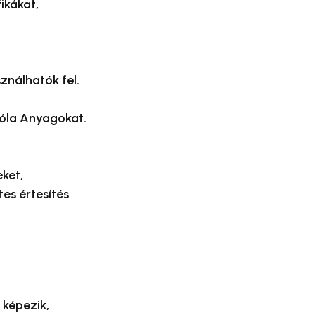
ikákat,
ználhatók fel.
 róla Anyagokat.
ket,
es értesítés
 képezik,