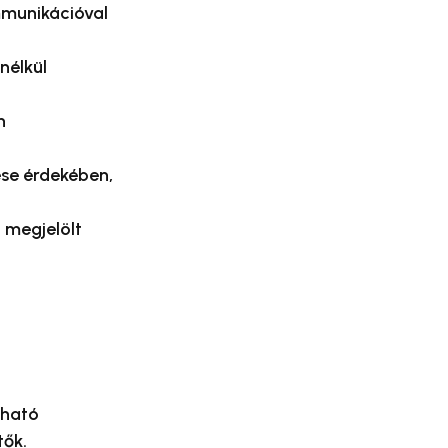
mmunikációval
nélkül
n
tése érdekében,
n megjelölt
lható
tők.