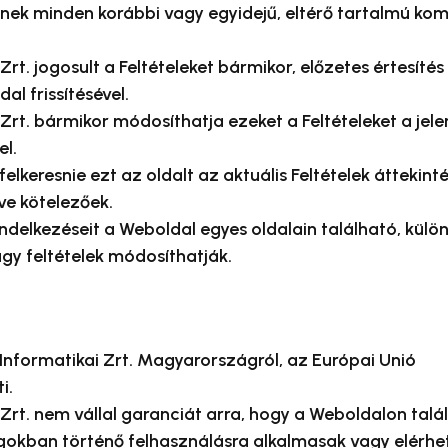
znek minden korábbi vagy egyidejű, eltérő tartalmú ko
rt. jogosult a Feltételeket bármikor, előzetes értesítés 
al frissítésével.
Zrt. bármikor módosíthatja ezeket a Feltételeket a jele
el.
 felkeresnie ezt az oldalt az aktuális Feltételek áttekin
ve kötelezőek.
endelkezéseit a Weboldal egyes oldalain található, külö
agy feltételek módosíthatják.
Informatikai Zrt. Magyarországról, az Európai Unió
i.
Zrt. nem vállal garanciát arra, hogy a Weboldalon talá
kban történő felhasználásra alkalmasak vagy elérhe