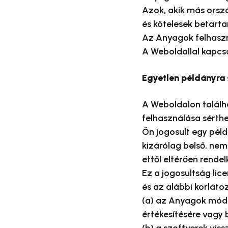
Azok, akik más ország
és kötelesek betarta
Az Anyagok felhaszn
A Weboldallal kapcso
Egyetlen példányra 
A Weboldalon találh
felhasználása sérthe
Ön jogosult egy pél
kizárólag belső, nem
ettől eltérően rende
Ez a jogosultság lic
és az alábbi korláto
(a) az Anyagok módos
értékesítésére vagy