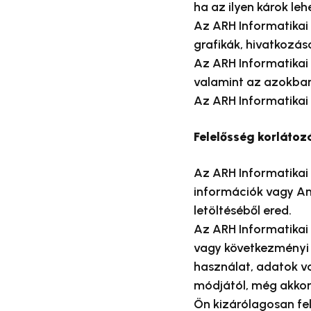
ha az ilyen károk le
Az ARH Informatikai
grafikák, hivatkozá
Az ARH Informatikai 
valamint az azokban
Az ARH Informatikai 
Felelősség korlátoz
Az ARH Informatikai 
információk vagy An
letöltéséből ered.
Az ARH Informatikai 
vagy következményi k
használat, adatok v
módjától, még akkor 
Ön kizárólagosan fe