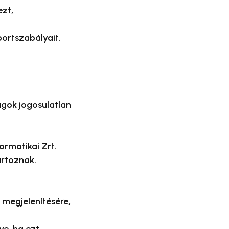
ezt,
ortszabályait.
agok jogosulatlan
ormatikai Zrt.
artoznak.
 megjelenítésére,