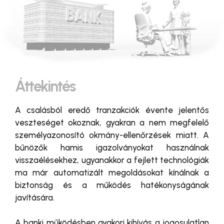
Áttekintés
A csalásból eredő tranzakciók évente jelentős
veszteséget okoznak, gyakran a nem megfelelő
személyazonosító okmány-ellenőrzések miatt. A
bűnözők hamis igazolványokat használnak
visszaélésekhez, ugyanakkor a fejlett technológiák
ma már automatizált megoldásokat kínálnak a
biztonság és a működés hatékonyságának
javítására.
A banki működésben gyakori kihívás a jogosulatlan