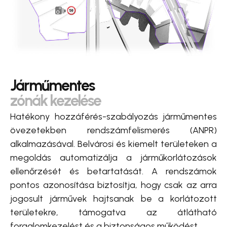
Járműmentes
zónák kezelése
Hatékony hozzáférés-szabályozás járműmentes
övezetekben rendszámfelismerés (ANPR)
alkalmazásával. Belvárosi és kiemelt területeken a
megoldás automatizálja a járműkorlátozások
ellenőrzését és betartatását. A rendszámok
pontos azonosítása biztosítja, hogy csak az arra
jogosult járművek hajtsanak be a korlátozott
területekre, támogatva az átlátható
forgalomkezelést és a biztonságos működést.