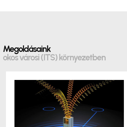
Megoldásaink
okos városi (ITS) környezetben