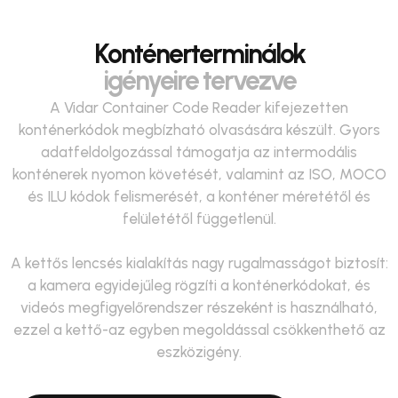
Konténerterminálok
igényeire tervezve
A Vidar Container Code Reader kifejezetten
konténerkódok megbízható olvasására készült. Gyors
adatfeldolgozással támogatja az intermodális
konténerek nyomon követését, valamint az ISO, MOCO
és ILU kódok felismerését, a konténer méretétől és
felületétől függetlenül.
A kettős lencsés kialakítás nagy rugalmasságot biztosít:
a kamera egyidejűleg rögzíti a konténerkódokat, és
videós megfigyelőrendszer részeként is használható,
ezzel a kettő-az egyben megoldással csökkenthető az
eszközigény.