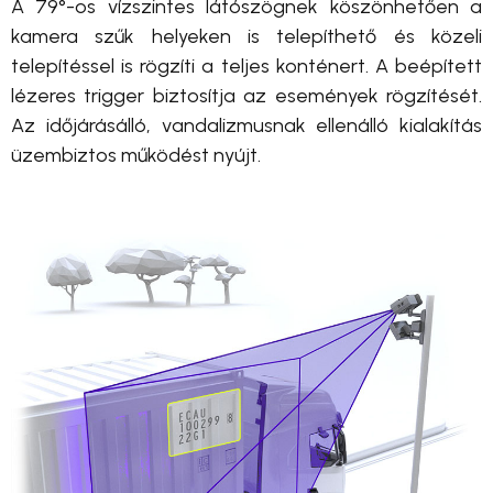
A 79°-os vízszintes látószögnek köszönhetően a
kamera szűk helyeken is telepíthető és közeli
telepítéssel is rögzíti a teljes konténert. A beépített
lézeres trigger biztosítja az események rögzítését.
Az időjárásálló, vandalizmusnak ellenálló kialakítás
üzembiztos működést nyújt.