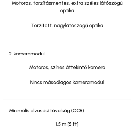
Motoros, torzításmentes, extra széles látószögű
optika
Torzított, nagylátószögű optika
2. kameramodul
Motoros, színes áttekintő kamera
Nincs másodlagos kameramodul
Minimális olvasási távolság (OCR)
1,5 m [5 ft]