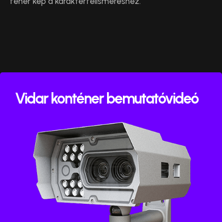
fehér kép a karakterfelismeréshez.
Vidar konténer bemutatóvideó