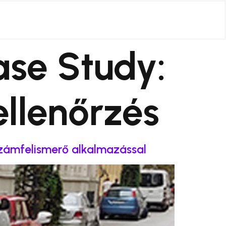
ase Study:
llenőrzés
zámfelismerő alkalmazással