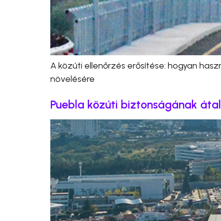
A közúti ellenőrzés erősítése: hogyan ha
növelésére
Puebla közúti biztonságának áta