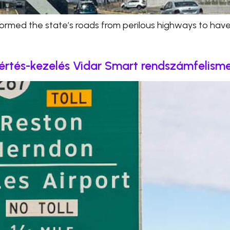
med the state’s roads from perilous highways to havens
sértés-kezelés Vidar Smart rendszámfelism