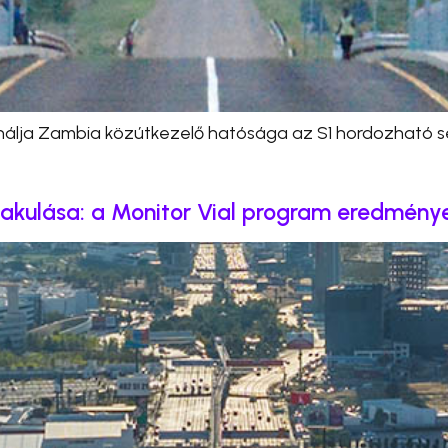
sználja Zambia közútkezelő hatósága az S1 hordozható
lakulása: a Monitor Vial program eredmény