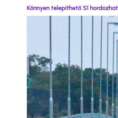
Könnyen telepíthető S1 hordozh