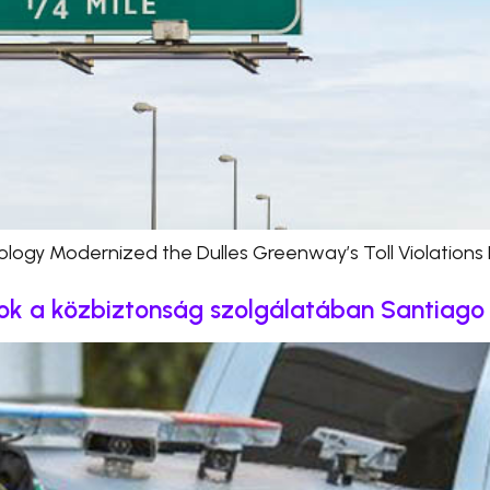
logy Modernized the Dulles Greenway’s Toll Violations 
sok a közbiztonság szolgálatában Santiago