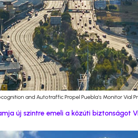
cognition and Autotraffic Propel Puebla’s Monitor Vial 
amja új szintre emeli a közúti biztonságot 