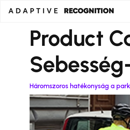
Product C
Sebesség-
Háromszoros hatékonyság a park