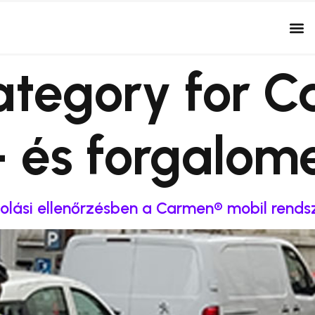
ategory for C
 és forgalome
olási ellenőrzésben a Carmen® mobil rends