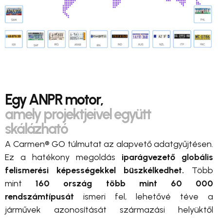
Egy ANPR motor,
amely projektjeivel együtt
skálázható
A Carmen® GO túlmutat az alapvető adatgyűjtésen.
Ez a hatékony megoldás
iparágvezető globális
felismerési képességekkel büszkélkedhet.
Több
mint
160 ország több mint 60 000
rendszámtípusát
ismeri fel, lehetővé téve a
járművek azonosítását származási helyüktől