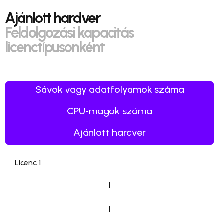
Ajánlott hardver
Feldolgozási kapacitás
licenctípusonként
Sávok vagy adatfolyamok száma
CPU-magok száma
Ajánlott hardver
Licenc 1
1
1