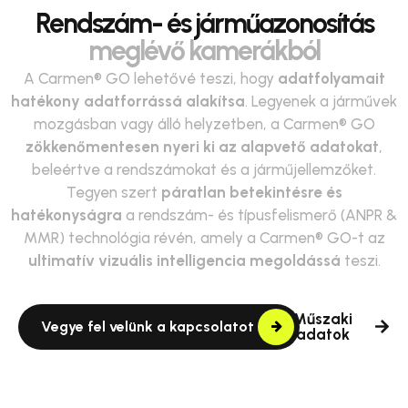
Rendszám- és járműazonosítás
meglévő kamerákból
A Carmen® GO lehetővé teszi, hogy
adatfolyamait
hatékony adatforrássá alakítsa
. Legyenek a járművek
mozgásban vagy álló helyzetben, a Carmen® GO
zökkenőmentesen nyeri ki az alapvető adatokat
,
beleértve a rendszámokat és a járműjellemzőket.
Tegyen szert
páratlan betekintésre és
hatékonyságra
a rendszám- és típusfelismerő (ANPR &
MMR) technológia révén, amely a Carmen® GO-t az
ultimatív vizuális intelligencia megoldássá
teszi.
Műszaki
Vegye fel velünk a kapcsolatot
adatok