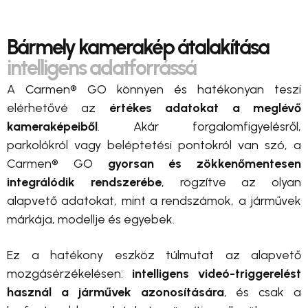
Bármely kamerakép átalakítása
intelligens adatforrássá
A Carmen® GO könnyen és hatékonyan teszi
elérhetővé az
értékes adatokat a meglévő
kameraképeiből
. Akár forgalomfigyelésről,
parkolókról vagy beléptetési pontokról van szó, a
Carmen® GO
gyorsan és zökkenőmentesen
integrálódik rendszerébe
, rögzítve az olyan
alapvető adatokat, mint a rendszámok, a járművek
márkája, modellje és egyebek.
Ez a hatékony eszköz túlmutat az alapvető
mozgásérzékelésen:
intelligens videó-triggerelést
használ a járművek azonosítására
, és csak a