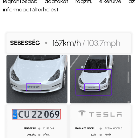
legfontosabb adatokat rögzíti, elkerülve az
információtúlterhelést.