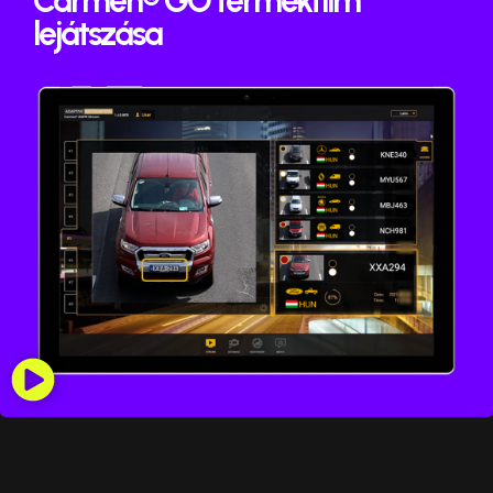
Carmen® GO termékfilm
lejátszása