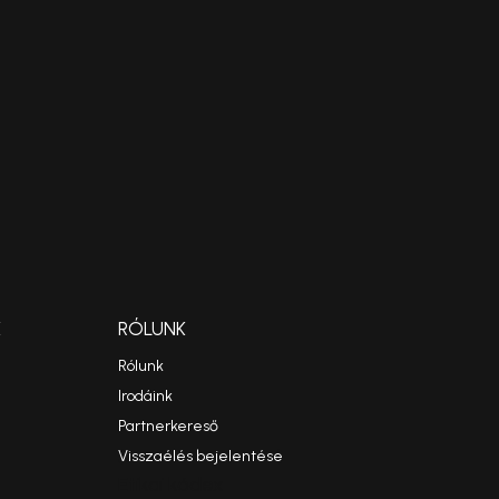
K
RÓLUNK
Rólunk
Irodáink
Partnerkereső
Visszaélés bejelentése
Etikai kódex