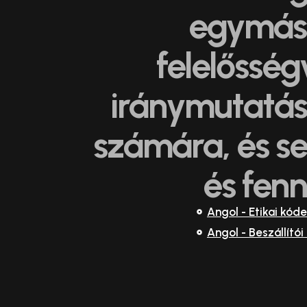
egymás i
felelősség
iránymutatás
számára, és se
és fenn
Angol - Etikai kód
Angol - Beszállítói