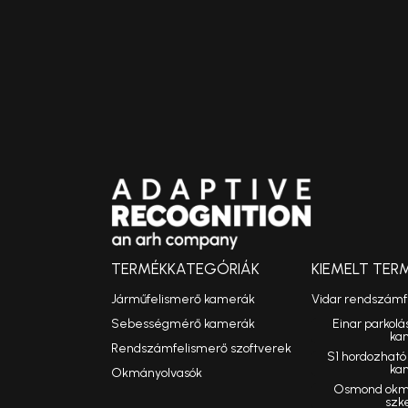
TERMÉKKATEGÓRIÁK
KIEMELT TER
Járműfelismerő kamerák
Vidar rendszám
Sebességmérő kamerák
Einar parkolá
ka
Rendszámfelismerő szoftverek
S1 hordozhat
ka
Okmányolvasók
Osmond okmá
szk