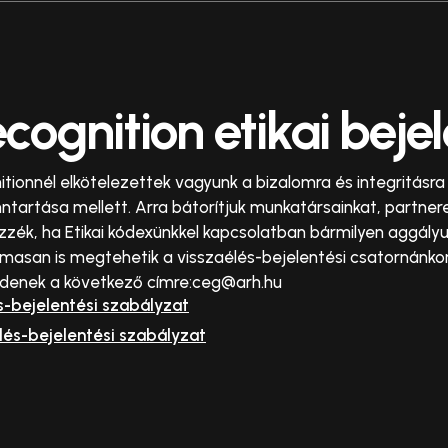
cognition etikai beje
tionnél elkötelezettek vagyunk a bizalomra és integritásra
tartása mellett. Arra bátorítjuk munkatársainkat, partner
ezzék, ha Etikai kódexünkkel kapcsolatban bármilyen aggályu
lmasan is megtehetik a visszaélés-bejelentési csatornánkon
üldenek a következő címre:ceg@arh.hu
s-bejelentési szabályzat
lés-bejelentési szabályzat