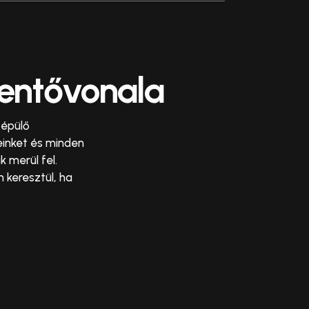
lentővonala
 épülő
einket és minden
k merül fel.
 keresztül, ha