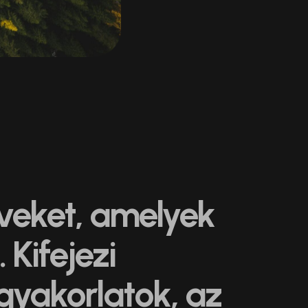
lveket, amelyek
Kifejezi
 gyakorlatok, az