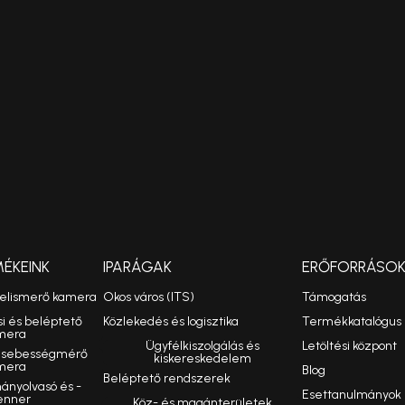
MÉKEINK
IPARÁGAK
ERŐFORRÁSO
felismerő kamera
Okos város (ITS)
Támogatás
si és beléptető
Közlekedés és logisztika
Termékkatalógus
mera
Ügyfélkiszolgálás és
Letöltési központ
ó sebességmérő
kiskereskedelem
mera
Blog
Beléptető rendszerek
nyolvasó és -
Esettanulmányok
enner
Köz- és magánterületek