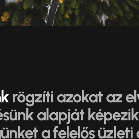
nk
rögzíti azokat az e
ünk alapját képezik. 
ünket a felelős üzleti