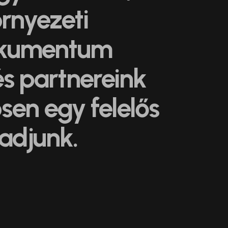
örnyezeti
 dokumentum
s partnereink
sen egy felelős
ladjunk.