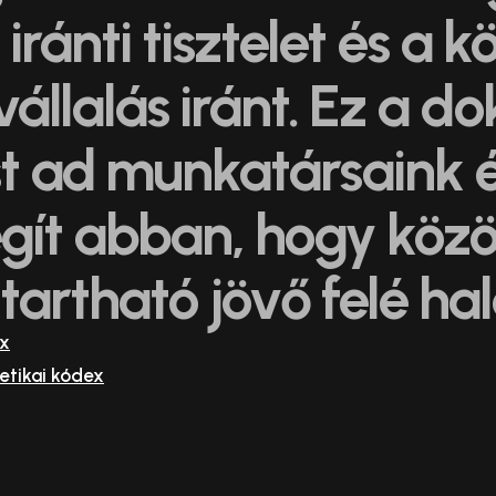
ránti tisztelet és a k
vállalás iránt. Ez a
t ad munkatársaink é
gít abban, hogy közö
tartható jövő felé ha
ex
 etikai kódex