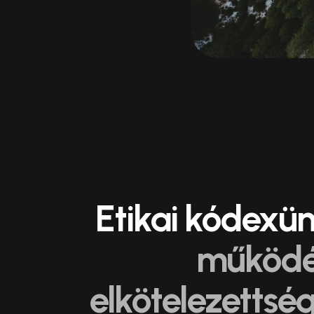
Etikai kódexü
működés
elkötelezettség