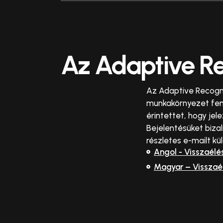
Az Adaptive Re
Az Adaptive Recogni
munkakörnyezet fenn
érintettet, hogy jel
Bejelentésüket biza
részletes e-mailt k
Angol - Visszaélé
Magyar – Visszaé