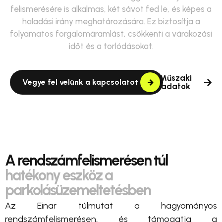
felismerésére is alkalmas, két sávot fed le, és képes a
haladási irány meghatározására. Ez biztosítja a
folyamatos forgalomáramlást, csökkenti a várakozási
időt és a torlódásokat.
Műszaki
Vegye fel velünk a kapcsolatot
adatok
A rendszámfelismerésen túl
hatékony eszköz a
parkolásüzemeltetésben
Az Einar túlmutat a hagyományos
rendszámfelismerésen, és támogatja a