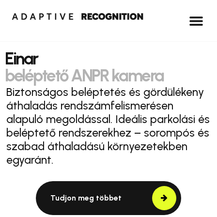
Einar
beléptető ANPR kamera
Biztonságos beléptetés és gördülékeny
áthaladás rendszámfelismerésen
alapuló megoldással. Ideális parkolási és
beléptető rendszerekhez – sorompós és
szabad áthaladású környezetekben
egyaránt.
Tudjon meg többet