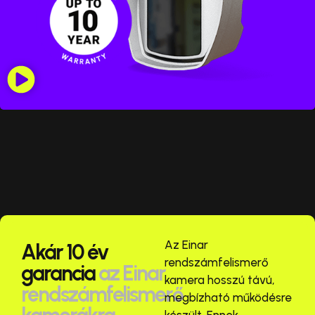
Az Einar
Akár 10 év
rendszámfelismerő
garancia
az Einar
kamera hosszú távú,
rendszámfelismerő
megbízható működésre