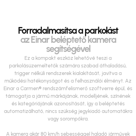
Forradalmasítsa a parkolást
az Einar beléptető kamera
segítségével
Ez a kompakt eszköz lehetővé teszi a
parkolásüzemeltetők számára szabad áthaladású,
trigger nélküli rendszerek kialakítását, javítva a
működési hatékonyságot és a felhasználói élményt. Az
Einar a Carmen® rendszámfelismerő szoftverre épül, és
támogatja a jármű márkájának, modelljének, színének
és kategóriájának azonosítását, így a beléptetés
automatizálható, nincs szükség jegykiadó automatákra
vagy sorompókra.
A kamera akár 80 km/h sebességgel haladó járművek