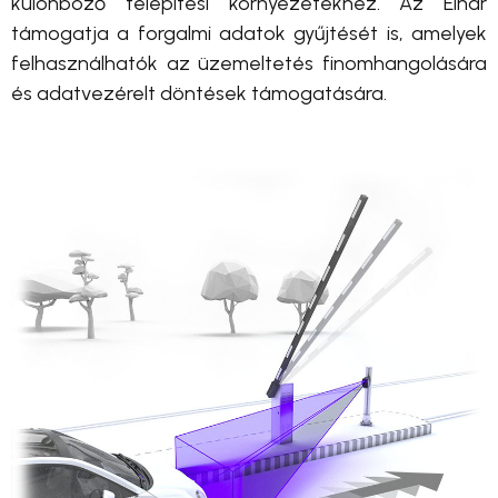
különböző telepítési környezetekhez. Az Einar
támogatja a forgalmi adatok gyűjtését is, amelyek
felhasználhatók az üzemeltetés finomhangolására
és adatvezérelt döntések támogatására.