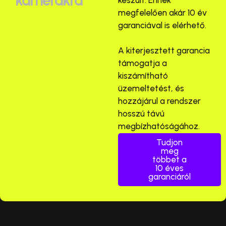
kamerákra
készült. Ennek
megfelelően akár 10 év
garanciával is elérhető.
A kiterjesztett garancia
támogatja a
kiszámítható
üzemeltetést, és
hozzájárul a rendszer
hosszú távú
megbízhatóságához.
Tudjon
meg
többet a
10 éves
garanciáról