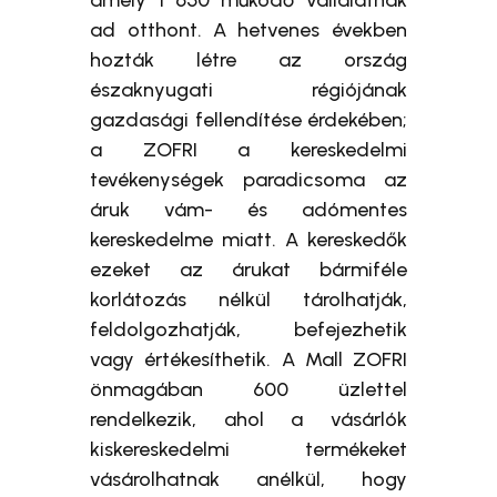
amely 1 650 működő vállalatnak
ad otthont. A hetvenes években
hozták létre az ország
északnyugati régiójának
gazdasági fellendítése érdekében;
a ZOFRI a kereskedelmi
tevékenységek paradicsoma az
áruk vám- és adómentes
kereskedelme miatt. A kereskedők
ezeket az árukat bármiféle
korlátozás nélkül tárolhatják,
feldolgozhatják, befejezhetik
vagy értékesíthetik. A Mall ZOFRI
önmagában 600 üzlettel
rendelkezik, ahol a vásárlók
kiskereskedelmi termékeket
vásárolhatnak anélkül, hogy