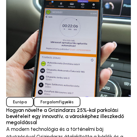
Európa
Forgalomfigyelés
Hogyan növelte a Grizindarzs 25%-kal parkolási
bevételeit egy innovatív, a városképhez illeszkedő
megoldással
A modern technológia és a történelmi báj
ötvözésével Grizindarzs átalakította a bérlők és a