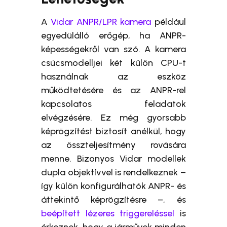
A
Vidar ANPR/LPR kamera
például
egyedülálló erőgép, ha ANPR-
képességekről van szó. A kamera
csúcsmodelljei két külön CPU-t
használnak az eszköz
működtetésére és az ANPR-rel
kapcsolatos feladatok
elvégzésére. Ez még gyorsabb
képrögzítést biztosít anélkül, hogy
az összteljesítmény rovására
menne. Bizonyos Vidar modellek
dupla objektívvel is rendelkeznek –
így külön konfigurálhatók ANPR- és
áttekintő képrögzítésre –, és
beépített lézeres triggereléssel
is