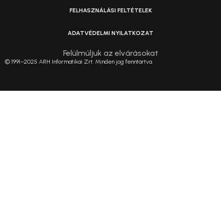
FELHASZNÁLÁSI FELTÉTELEK
ADATVÉDELMI NYILATKOZAT
Felülmúljuk az elvárásokat
© 1991–2025 ARH Informatikai Zrt. Minden jog fenntartva.