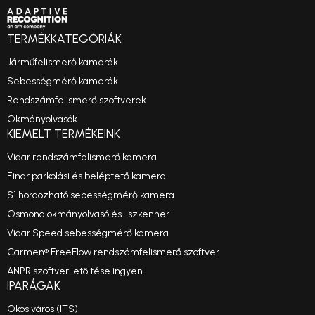
TERMÉKKATEGÓRIÁK
Járműfelismerő kamerák
Sebességmérő kamerák
Rendszámfelismerő szoftverek
Okmányolvasók
KIEMELT TERMÉKEINK
Vidar rendszámfelismerő kamera
Einar parkolási és beléptető kamera
S1 hordozható sebességmérő kamera
Osmond okmányolvasó és -szkenner
Vidar Speed sebességmérő kamera
Carmen® FreeFlow rendszámfelismerő szoftver
ANPR szoftver letöltése ingyen
IPARÁGAK
Okos város (ITS)