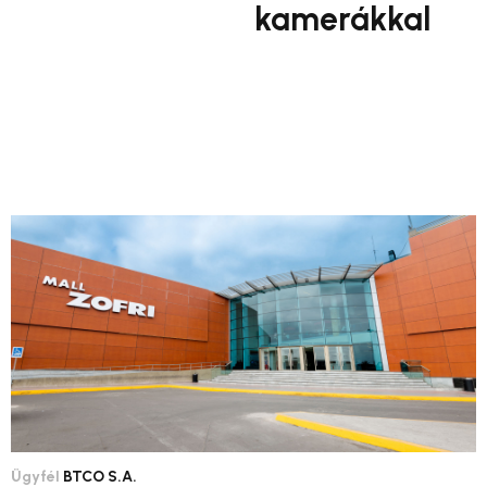
kamerákkal
Ügyfél
BTCO S.A.