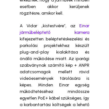
érkeznek, hogy a járművek minden
esetben akkor kerüljenek
rögzítésre, amikor kell.
A Vidar „kistestvére”, az
Einar
járműbeléptető kamera
kifejezetten beléptetéskezelési és
parkolási projektekhez készült
plug-and-play kialakítása és
önálló működése miatt. Az iparági
szabványnak számító kép + ANPR
adatcsomagok mellett rövid
videóesemények tárolására is
képes. Minden Einar egység
működtetéséhez mindössze
egyetlen PoE+ kábel szükséges, így
a karbantartási költségek a lehető