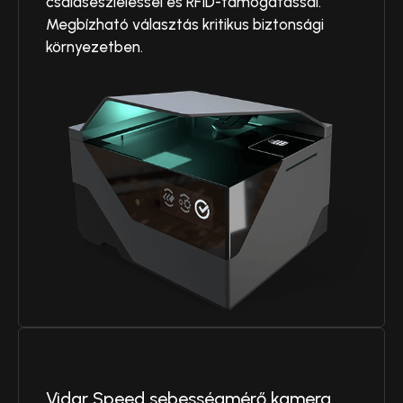
csalásészleléssel és RFID-támogatással.
Megbízható választás kritikus biztonsági
környezetben.
Vidar Speed sebességmérő kamera