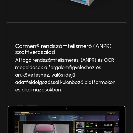
Carmen® rendszámfelismerő (ANPR)
szoftvercsalád
Átfogó rendszámfelismerési (ANPR) és OCR
megoldások a forgalomfigyeléshez és
árukövetéshez, valós idejű
adatfeldolgozással különböző platformokon
és alkalmazásokban.