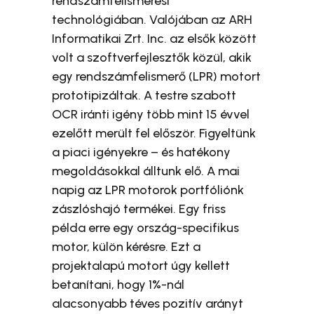
rendszámfelismerési
technológiában. Valójában az ARH
Informatikai Zrt. Inc. az elsők között
volt a szoftverfejlesztők közül, akik
egy rendszámfelismerő (LPR) motort
prototipizáltak. A testre szabott
OCR iránti igény több mint 15 évvel
ezelőtt merült fel először. Figyeltünk
a piaci igényekre – és hatékony
megoldásokkal álltunk elő. A mai
napig az LPR motorok portfóliónk
zászlóshajó termékei. Egy friss
példa erre egy ország-specifikus
motor, külön kérésre. Ezt a
projektalapú motort úgy kellett
betanítani, hogy 1%-nál
alacsonyabb téves pozitív arányt