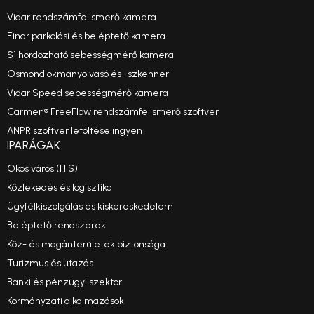
Vidar rendszámfelismerő kamera
Einar parkolási és beléptető kamera
S1 hordozható sebességmérő kamera
Osmond okmányolvasó és -szkenner
Vidar Speed sebességmérő kamera
Carmen® FreeFlow rendszámfelismerő szoftver
ANPR szoftver letöltése ingyen
IPARÁGAK
Okos város (ITS)
Közlekedés és logisztika
Ügyfélkiszolgálás és kiskereskedelem
Beléptető rendszerek
Köz- és magánterületek biztonsága
Turizmus és utazás
Banki és pénzügyi szektor
Kormányzati alkalmazások