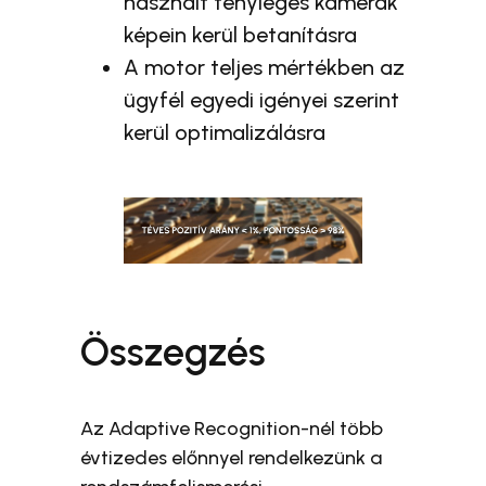
használt tényleges kamerák
képein kerül betanításra
A motor teljes mértékben az
ügyfél egyedi igényei szerint
kerül optimalizálásra
Összegzés
Az Adaptive Recognition-nél több
évtizedes előnnyel rendelkezünk a