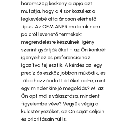
háromszög keskeny alapja azt
mutatja, hogy a 4 sor közül ez a
legkevésbé általánosan elérhető
típus. Az OEM ANPR motorok nem
polcról levehető termékek:
megrendelésre készülnek, igény
szerint gyártják őket – az Ön konkrét
igényeihez és preferenciáihoz
igazítva fejlesztik. A kérdés az: egy
precíziós eszköz jobban működik, és
több hozzáadott értéket ad-e, mint
egy mindenkire jó megoldás? Mi az
Ön optimális választása, mindent
figyelembe véve? Vegyük végig a
kulcstényezőket, az Ön saját céljain
és prioritásain túl is.