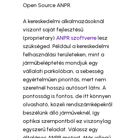
Open Source ANPR.
A kereskedelmi alkalmazásoknál
viszont saját fejlesztésű
(proprietary)
ANPR szoftverre
lesz
szükséged. Például a kereskedelmi
felhasználási területeken, mint a
járműbeléptetés mondjuk egy
vállalati parkolóban, a sebesség
egyértelműen prioritás, mert nem
szeretnél hosszú autósort látni. A
pontosság is fontos, de itt könnyen
olvasható, közeli rendszámképekről
beszélünk álló járműveknél, így
optikai szempontból ez viszonylag
egyszerű feladat. Válassz egy
általános ANPR motort. Más jellegű