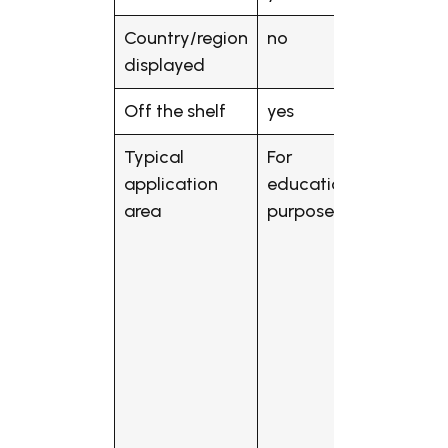
Country/region
no
no
displayed
Off the shelf
yes
yes
Typical
For
Commer
application
educational
applica
area
purposes
includi
vehicle
access
control