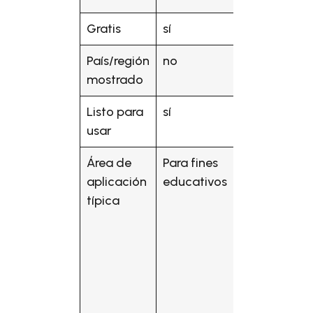
Gratis
sí
no
País/región
no
no
mostrado
Listo para
sí
sí
usar
Área de
Para fines
Aplicacione
aplicación
educativos
comerciales,
típica
incluido el
control de
acceso de
vehículos