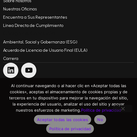
Sobre nosotros
Nuestras Oficinas
Encuentra a Sus Representantes
Línea Directa de Cumplimiento
Código de Conducta
Ambiental, Social y Gobernanza (ESG)
Acuerdo de Licencia de Usuario Final (EULA)
Carrera
Al continuar navegando o al hacer clic en «Aceptar todas las
CONTÁCTANOS
TÉRMINOS Y CONDICIONES GENERALES
cookies», aceptas el almacenamiento de cookies propias y de
terceros en tu dispositivo para mejorar la navegación del sitio,
TÉRMINOS DE USO
POLÍTICA DE PRIVACIDAD
la experiencia del usuario, analizar el uso del sitio y apoyar
nuestros esfuerzos de marketing.
Política de privacidad
Superando Expectativas
Aceptar todas las cookies
No
©Copyright 1991 - 2025 ARH Informatikai Zrt. Todos los derechos reservados
Política de privacidad