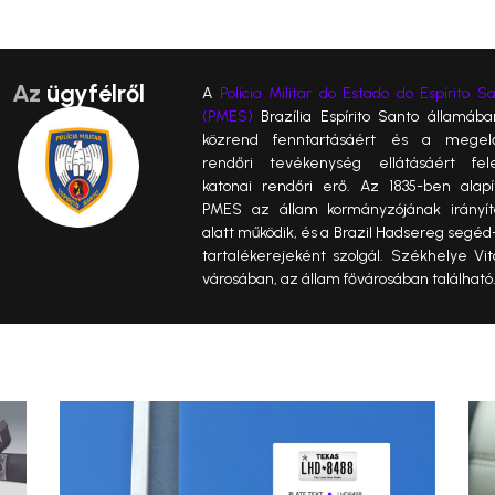
Az
ügyfélről
A
Polícia Militar do Estado do Espírito S
(PMES)
Brazília Espírito Santo államáb
közrend fenntartásáért és a megel
rendőri tevékenység ellátásáért fele
katonai rendőri erő. Az 1835-ben alapí
PMES az állam kormányzójának irányít
alatt működik, és a Brazil Hadsereg segéd
tartalékerejeként szolgál. Székhelye Vit
városában, az állam fővárosában található