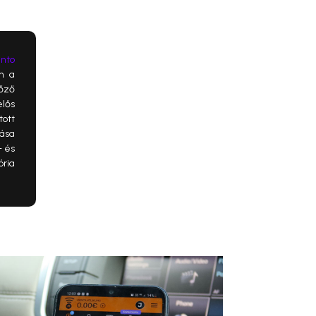
anto
an a
őző
lős
tott
ása
- és
ória
.