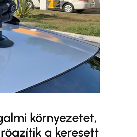
almi környezetet,
ögzítik a keresett