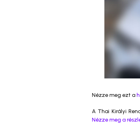
Nézze meg ezt a
h
A Thai Királyi Re
Nézze meg a részl