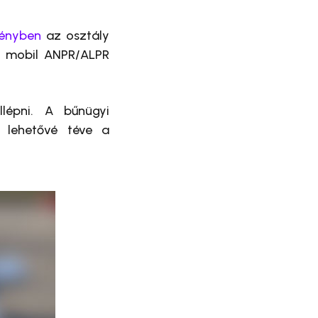
ményben
az osztály
ű, mobil ANPR/ALPR
lépni. A bűnügyi
, lehetővé téve a