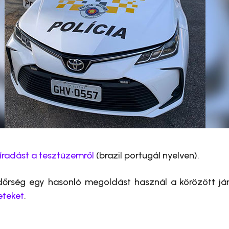
íradást a tesztüzemről
(brazil portugál nyelven).
ndőrség egy hasonló megoldást használ a körözött jár
eteket
.