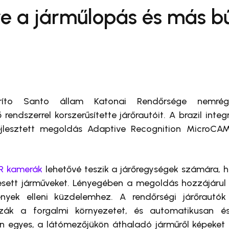
ve a járműlopás és más 
piríto Santo állam Katonai Rendőrsége nemrég
rendszerrel korszerűsítette járőrautóit. A brazil integ
fejlesztett megoldás Adaptive Recognition MicroC
R kamerák
lehetővé teszik a járőregységek számára,
esett járműveket. Lényegében a megoldás hozzájárul
yek elleni küzdelemhez. A rendőrségi járőrautók t
ák a forgalmi környezetet, és automatikusan és
n egyes, a látómezőjükön áthaladó járműről képeket 