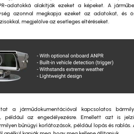
R-adatokká alakítják ezeket a képeket. A járműbe
ység azonnal megkapja ezeket az adatokat, és ös
isokkal, megjelölve az esetleges eltéréseket.
tat a járműdokumentációval kapcsolatos bármilye
a, például az engedélyezésre. Emellett azt is jelz
ilyen bűnügyi korlátozások, például lopás és rablás.
l anélkül kapják meg, hogy meg kellene állítaniuk.