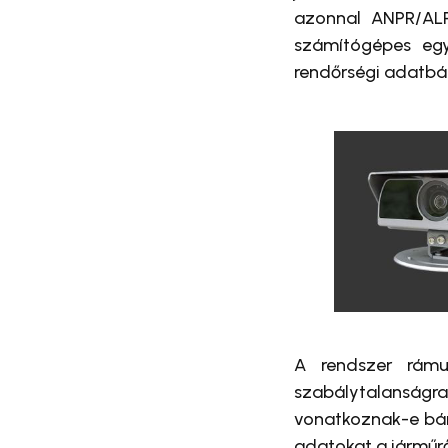
azonnal ANPR/ALP
számítógépes eg
rendőrségi adatbáz
A rendszer rámu
szabálytalanságr
vonatkoznak-e bárm
adatokat a járműrő