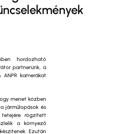
bűncselekmények
iben hordozható
rátor partnerünk, a
AM ANPR kamerákat
 hogy menet közben
 a járműlopások és
etejére rögzített
zlelik a környező
készítenek. Ezután