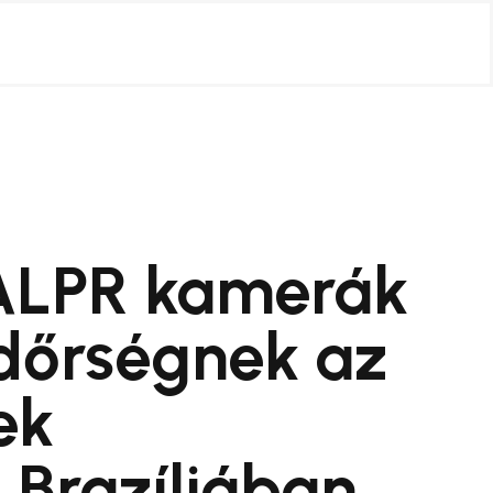
ALPR kamerák
ndőrségnek az
ek
 Brazíliában