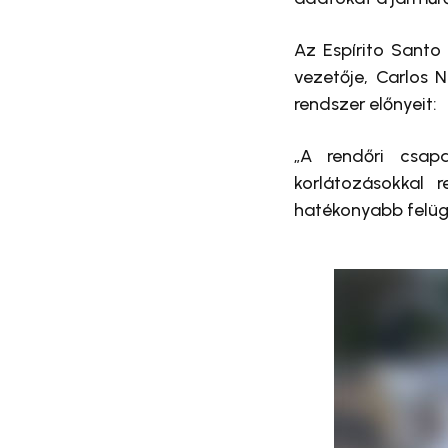
Az Espírito Santo
vezetője, Carlos 
rendszer előnyeit:
„A rendőri csap
korlátozásokkal 
hatékonyabb felügy