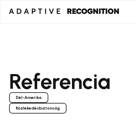
Referencia
Dél-Amerika
Közlekedésbiztonság