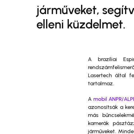
járműveket, segít
elleni küzdelmet.
A brazíliai Es
rendszámfelismerő 
Lasertech által 
tartalmaz.
A
mobil ANPR/ALP
azonosítsák a ker
más bűncselekmén
kamerák pásztázz
járműveket. Minde