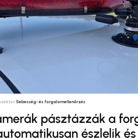
szektor
Sebesség- és forgalomellenőrzés
amerák pásztázzák a forg
tomatikusan észlelik és r