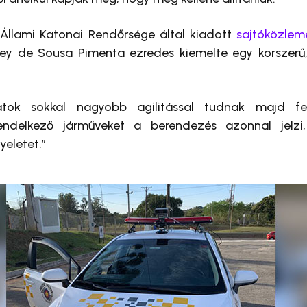
 Állami Katonai Rendőrsége által kiadott
sajtóközle
Ney de Sousa Pimenta ezredes kiemelte egy korszer
atok sokkal nagyobb agilitással tudnak majd fel
rendelkező járműveket a berendezés azonnal jelzi
eletet.”