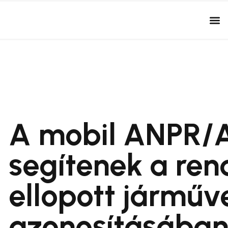
A mobil ANPR/
segítenek a re
ellopott járműv
azonosításában