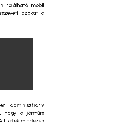
n található mobil
szeveti azokat a
n adminisztratív
i, hogy a járműre
 A tisztek mindezen