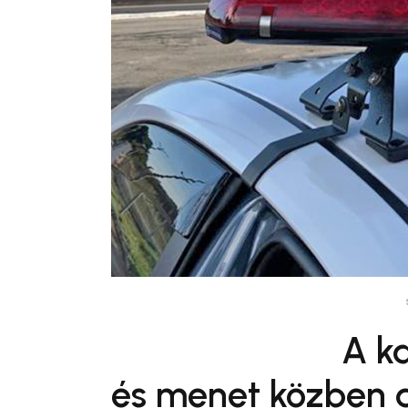
A k
és menet közben au