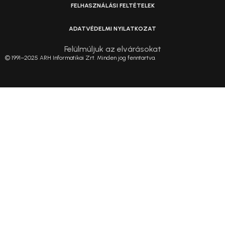
FELHASZNÁLÁSI FELTÉTELEK
ADATVÉDELMI NYILATKOZAT
Felülmúljuk az elvárásokat
© 1991–2025 ARH Informatikai Zrt. Minden jog fenntartva.