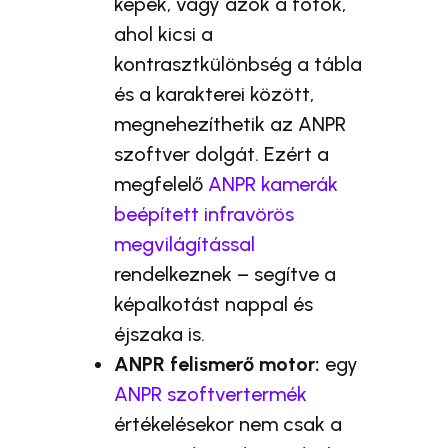
képek, vagy azok a fotók,
ahol kicsi a
kontrasztkülönbség a tábla
és a karakterei között,
megnehezíthetik az ANPR
szoftver dolgát. Ezért a
megfelelő
ANPR kamerák
beépített infravörös
megvilágítással
rendelkeznek – segítve a
képalkotást nappal és
éjszaka is.
ANPR felismerő motor:
egy
ANPR szoftvertermék
értékelésekor nem csak a