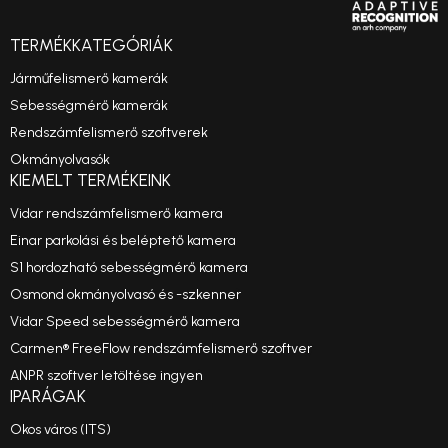
TERMÉKKATEGÓRIÁK
Járműfelismerő kamerák
Sebességmérő kamerák
Rendszámfelismerő szoftverek
Okmányolvasók
KIEMELT TERMÉKEINK
Vidar rendszámfelismerő kamera
Einar parkolási és beléptető kamera
S1 hordozható sebességmérő kamera
Osmond okmányolvasó és -szkenner
Vidar Speed sebességmérő kamera
Carmen® FreeFlow rendszámfelismerő szoftver
ANPR szoftver letöltése ingyen
IPARÁGAK
Okos város (ITS)