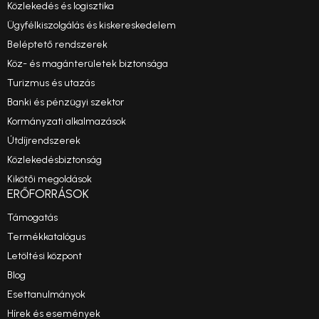
Közlekedés és logisztika
Ügyfélkiszolgálás és kiskereskedelem
Beléptető rendszerek
Köz- és magánterületek biztonsága
Turizmus és utazás
Banki és pénzügyi szektor
Kormányzati alkalmazások
Útdíjrendszerek
Közlekedésbiztonság
Kikötői megoldások
ERŐFORRÁSOK
Támogatás
Termékkatalógus
Letöltési központ
Blog
Esettanulmányok
Hírek és események