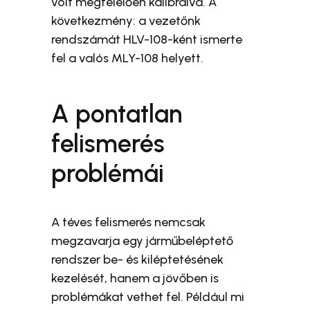
volt megfelelően kalibrálva. A
következmény: a vezetőnk
rendszámát HLV-108-ként ismerte
fel a valós MLY-108 helyett.
A pontatlan
felismerés
problémái
A téves felismerés nemcsak
megzavarja egy járműbeléptető
rendszer be- és kiléptetésének
kezelését, hanem a jövőben is
problémákat vethet fel. Például mi