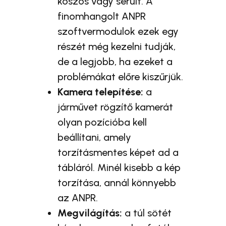
koszos vagy sérült. A
finomhangolt ANPR
szoftvermodulok ezek egy
részét még kezelni tudják,
de a legjobb, ha ezeket a
problémákat előre kiszűrjük.
Kamera telepítése:
a
járművet rögzítő kamerát
olyan pozícióba kell
beállítani, amely
torzításmentes képet ad a
tábláról. Minél kisebb a kép
torzítása, annál könnyebb
az ANPR.
Megvilágítás:
a túl sötét