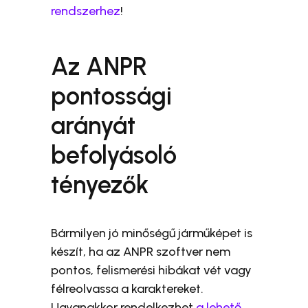
rendszerhez
!
Az ANPR
pontossági
arányát
befolyásoló
tényezők
Bármilyen jó minőségű járműképet is
készít, ha az ANPR szoftver nem
pontos, felismerési hibákat vét vagy
félreolvassa a karaktereket.
Ugyanakkor rendelkezhet
a lehető