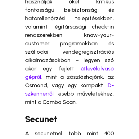
használják őket kritikus
fontosságú belbiztonsági és
határellenőrzési telepítésekben,
valamint légitársasági check-in
rendszerekben, know-your-
customer programokban és
szállodai vendégregisztrációs
alkalmazásokban – legyen szó
akár egy fejlett
útlevélolvasó
gépről
, mint a zászlóshajónk, az
Osmond, vagy egy kompakt
ID-
szkennerről
kisebb műveletekhez,
mint a Combo Scan.
Secunet
A secunetnél több mint 400