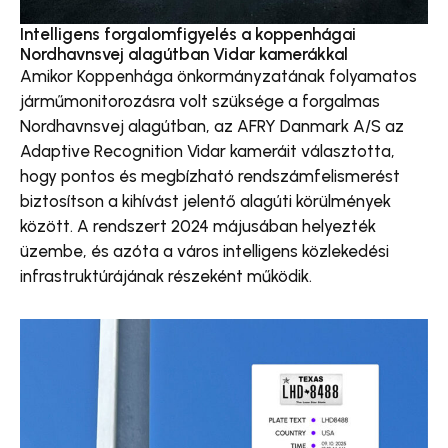
Intelligens forgalomfigyelés a koppenhágai
Nordhavnsvej alagútban Vidar kamerákkal
Amikor Koppenhága önkormányzatának folyamatos
járműmonitorozásra volt szüksége a forgalmas
Nordhavnsvej alagútban, az AFRY Danmark A/S az
Adaptive Recognition Vidar kameráit választotta,
hogy pontos és megbízható rendszámfelismerést
biztosítson a kihívást jelentő alagúti körülmények
között. A rendszert 2024 májusában helyezték
üzembe, és azóta a város intelligens közlekedési
infrastruktúrájának részeként működik.