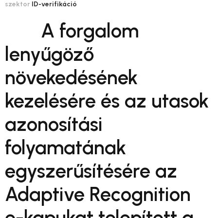
szektor
ID-verifikáció
A forgalom
lenyűgöző
növekedésének
kezelésére és az utasok
azonosítási
folyamatának
egyszerűsítésére az
Adaptive Recognition
e-kapukat telepített a