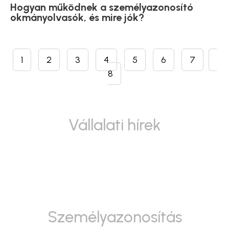
Hogyan működnek a személyazonosító
okmányolvasók, és mire jók?
1
2
3
4
5
6
7
8
Vállalati hírek
Személyazonosítás