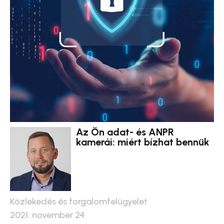
Az Ön adat- és ANPR
kamerái: miért bízhat bennük
Közlekedés és forgalomfelügyelet
2021. november 24.