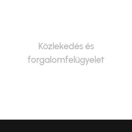
Közlekedés és
forgalomfelügyelet