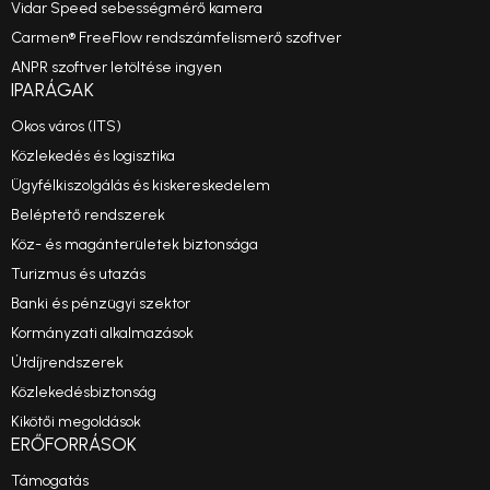
Vidar Speed sebességmérő kamera
Carmen® FreeFlow rendszámfelismerő szoftver
ANPR szoftver letöltése ingyen
IPARÁGAK
Okos város (ITS)
Közlekedés és logisztika
Ügyfélkiszolgálás és kiskereskedelem
Beléptető rendszerek
Köz- és magánterületek biztonsága
Turizmus és utazás
Banki és pénzügyi szektor
Kormányzati alkalmazások
Útdíjrendszerek
Közlekedésbiztonság
Kikötői megoldások
ERŐFORRÁSOK
Támogatás