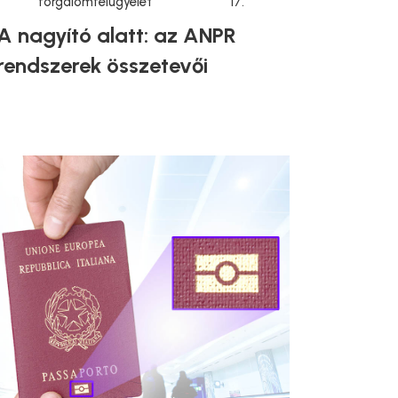
forgalomfelügyelet
17.
A nagyító alatt: az ANPR
rendszerek összetevői