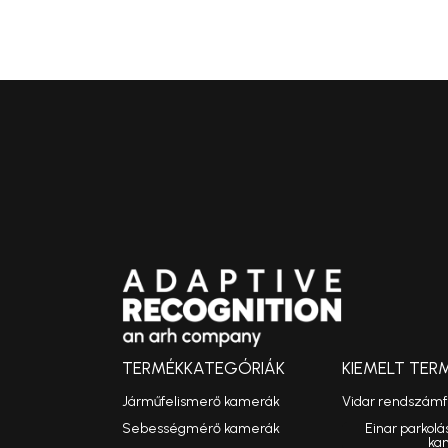
TERMÉKKATEGÓRIÁK
KIEMELT TER
Járműfelismerő kamerák
Vidar rendszám
Sebességmérő kamerák
Einar parkolá
ka