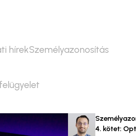
ti hírek
Személyazonosítás
felügyelet
Személyazo
4. kötet: Opt