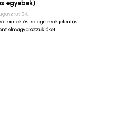
és egyebek)
ugusztus 24.
ró minták és hologramok jelentős
ént elmagyarázzuk őket.