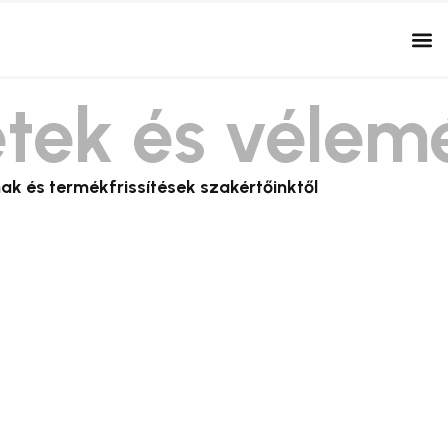
etek és vélem
mak és termékfrissítések szakértőinktől