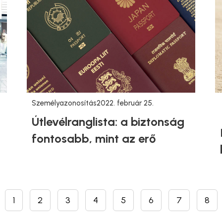
Személyazonosítás
2022. február 25.
Útlevélranglista: a biztonság
fontosabb, mint az erő
1
2
3
4
5
6
7
8