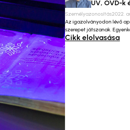
UV, OVD-k 
Személyazonosítás
2022. a
Az igazolványodon lévő ap
szerepet játszanak. Egyenk
Cikk elolvasása