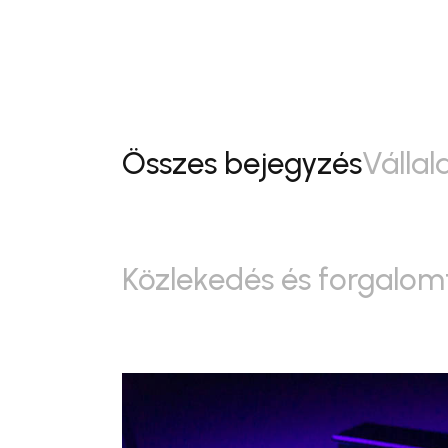
Összes bejegyzés
Vállala
Közlekedés és forgalom