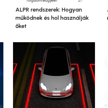
forgalomfelügyelet
27.
k
ALPR rendszerek: Hogyan
működnek és hol használják
őket