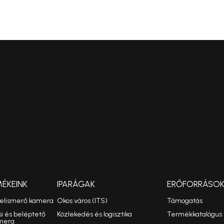
MÉKEINK
IPARÁGAK
ERŐFORRÁSO
felismerő kamera
Okos város (ITS)
Támogatás
si és beléptető
Közlekedés és logisztika
Termékkatalógus
mera