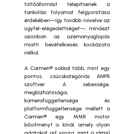
töltőállomást telepítsenek a
tankolási folyamat felgyorsítása
érdekében—így tovább növelve az
ügyfél-elégedettséget—, mindezt
azonban az üzemanyaglopás
miatti bevételkiesés kockázata
nélkül.
A Carmen® sokkal több, mint egy
pontos, csúcskategóriás ANPR
szoftver. A sebessége,
megbízhatósága,
kamerafüggetlensége és
platformfüggetlensége mellett a
Carmen® egy MMR motor
bővítményt is kínál, amely olyan
adatokat ad vissza, mint a jármű