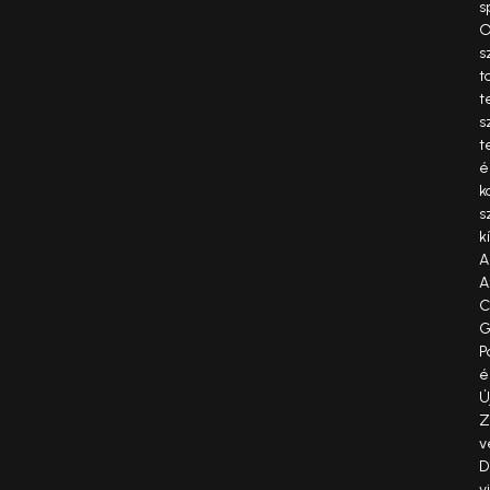
s
O
s
t
t
s
t
é
k
s
k
A
A
C
G
P
é
Ú
Z
v
D
v