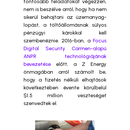
fontosabb feladatokat végezzen,
nem is beszélve arról, hogy ha nem
sikerül behajtani az üzemanyag-
lopást, a töltőállomásnak súlyos
pénzügyi károkkal kell
szembenéznie. 2016-ban, a
Focus
Digital Security Carmen-alapú
ANPR technológiájának
bevezetése
előtt, a Z Energy
önmagában arról számolt be,
hogy a fizetés nélküli elhajtások
következtében évente körülbelül
$1.5 million veszteséget
szenvedtek el.