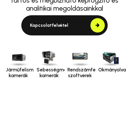
tartós és megbízható képrögzítő és
analitikai megoldásainkkal
Kapcsolatfelvétel
Járműfelismerő
Sebességmérő
Rendszámfelismerő
Okmányolvas
kamerák
kamerák
szoftverek