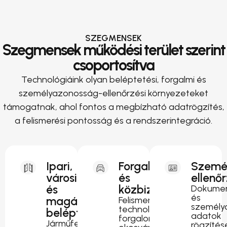
SZEGMENSEK
Szegmensek működési terület szerint
csoportosítva
Technológiáink olyan beléptetési, forgalmi és
személyazonosság-ellenőrzési környezeteket
támogatnak, ahol fontos a megbízható adatrögzítés,
a felismerési pontosság és a rendszerintegráció.
Ipari,
Forgalomirányítás
Szemé
városi
és
ellenő
és
közbiztonság
Dokumen
és
magánterületi
Felismerési
személy
technológia
beléptetés
adatok
forgalomfigyeléshez,
Járműfelismerés
rögzítés