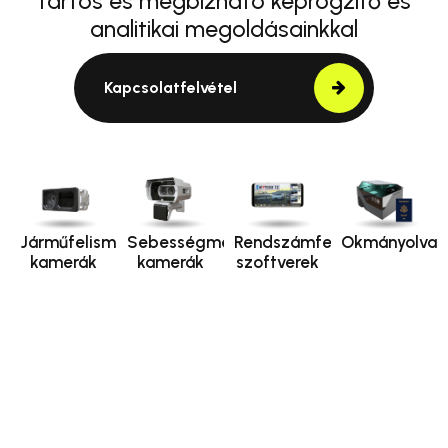
tartós és megbízható képrögzítő és
analitikai megoldásainkkal
Kapcsolatfelvétel
Járműfelismerő
Sebességmérő
Rendszámfelismerő
Okmányolvas
kamerák
kamerák
szoftverek