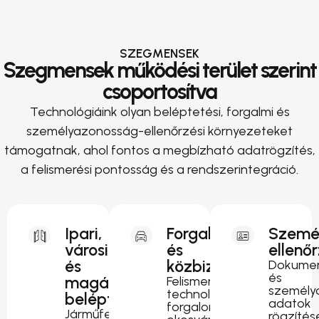
SZEGMENSEK
Szegmensek működési terület szerint
csoportosítva
Technológiáink olyan beléptetési, forgalmi és
személyazonosság-ellenőrzési környezeteket
támogatnak, ahol fontos a megbízható adatrögzítés,
a felismerési pontosság és a rendszerintegráció.
Ipari,
Forgalomirányítás
Szemé
városi
és
ellenő
és
közbiztonság
Dokumen
és
magánterületi
Felismerési
személy
technológia
beléptetés
adatok
forgalomfigyeléshez,
Járműfelismerés
rögzítés