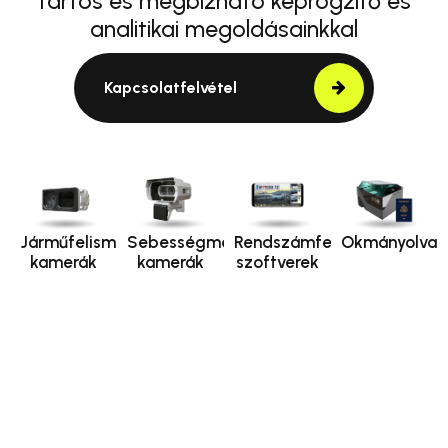
tartós és megbízható képrögzítő és
analitikai megoldásainkkal
Kapcsolatfelvétel
Járműfelismerő
Sebességmérő
Rendszámfelismerő
Okmányolvas
kamerák
kamerák
szoftverek