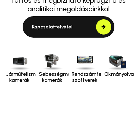
tartós és megbízható képrögzítő és
analitikai megoldásainkkal
Kapcsolatfelvétel
Járműfelismerő
Sebességmérő
Rendszámfelismerő
Okmányolvas
kamerák
kamerák
szoftverek