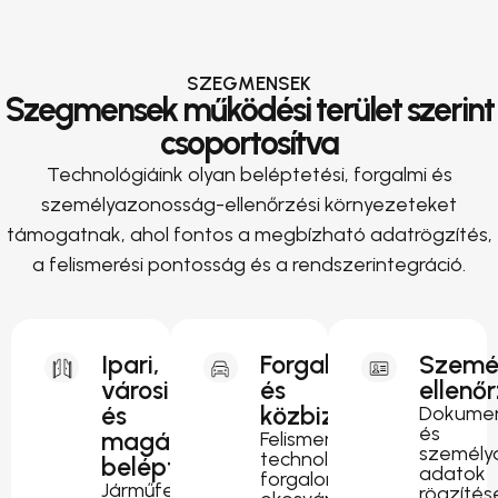
SZEGMENSEK
Szegmensek működési terület szerint
csoportosítva
Technológiáink olyan beléptetési, forgalmi és
személyazonosság-ellenőrzési környezeteket
támogatnak, ahol fontos a megbízható adatrögzítés,
a felismerési pontosság és a rendszerintegráció.
Ipari,
Forgalomirányítás
Szemé
városi
és
ellenő
és
közbiztonság
Dokumen
és
magánterületi
Felismerési
személy
technológia
beléptetés
adatok
forgalomfigyeléshez,
Járműfelismerés
rögzítés