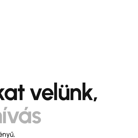
at velünk,
hívás
ényű,