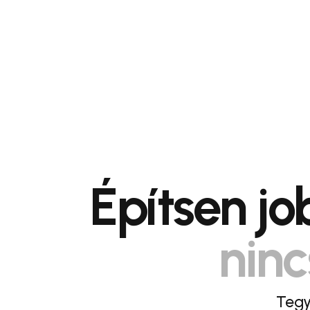
Építsen j
ninc
Tegy