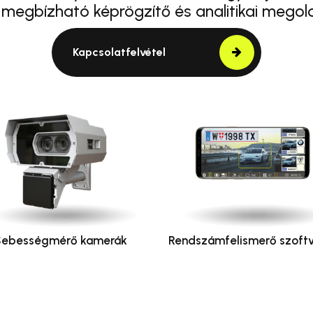
 megbízható képrögzítő és analitikai megol
Kapcsolatfelvétel
Sebességmérő kamerák
Rendszámfelismerő szoftv