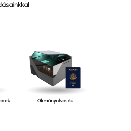
dásainkkal
erek
Okmányolvasók