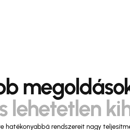
obb megoldások
s lehetetlen ki
e hatékonyabbá rendszereit nagy teljesítm