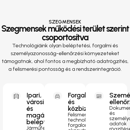
SZEGMENSEK
Szegmensek működési terület szerint
csoportosítva
Technológiáink olyan beléptetési, forgalmi és
személyazonosság-ellenőrzési környezeteket
támogatnak, ahol fontos a megbízható adatrögzítés,
a felismerési pontosság és a rendszerintegráció.
Ipari,
Forgalomirányítás
Szemé
városi
és
ellenő
és
közbiztonság
Dokumen
és
magánterületi
Felismerési
személy
technológia
beléptetés
adatok
forgalomfigyeléshez,
Járműfelismerés
rögzítés