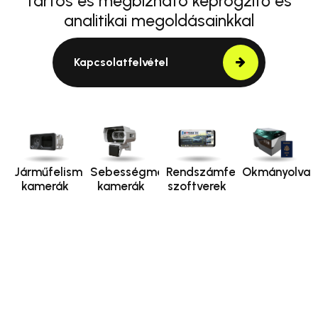
tartós és megbízható képrögzítő és
analitikai megoldásainkkal
Kapcsolatfelvétel
Járműfelismerő
Sebességmérő
Rendszámfelismerő
Okmányolvas
kamerák
kamerák
szoftverek