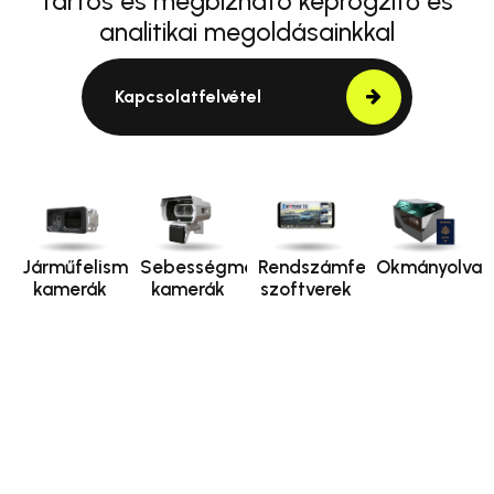
tartós és megbízható képrögzítő és
analitikai megoldásainkkal
Kapcsolatfelvétel
Járműfelismerő
Sebességmérő
Rendszámfelismerő
Okmányolvas
kamerák
kamerák
szoftverek