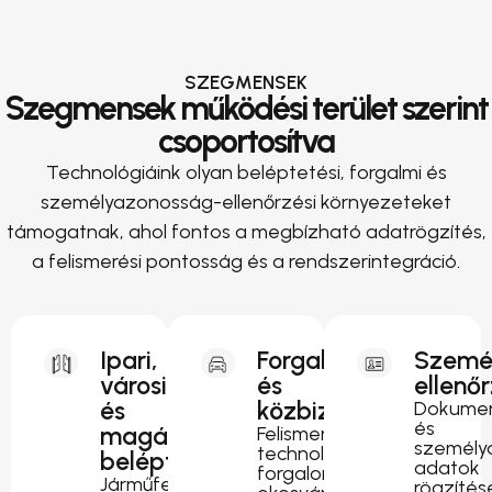
SZEGMENSEK
Szegmensek működési terület szerint
csoportosítva
Technológiáink olyan beléptetési, forgalmi és
személyazonosság-ellenőrzési környezeteket
támogatnak, ahol fontos a megbízható adatrögzítés,
a felismerési pontosság és a rendszerintegráció.
Ipari,
Forgalomirányítás
Szemé
városi
és
ellenő
és
közbiztonság
Dokumen
és
magánterületi
Felismerési
személy
technológia
beléptetés
adatok
forgalomfigyeléshez,
Járműfelismerés
rögzítés