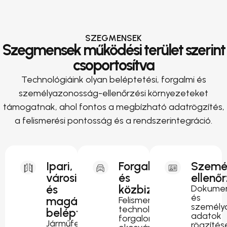
SZEGMENSEK
Szegmensek működési terület szerint
csoportosítva
Technológiáink olyan beléptetési, forgalmi és
személyazonosság-ellenőrzési környezeteket
támogatnak, ahol fontos a megbízható adatrögzítés,
a felismerési pontosság és a rendszerintegráció.
Ipari,
Forgalomirányítás
Szemé
városi
és
ellenő
és
közbiztonság
Dokumen
és
magánterületi
Felismerési
személy
technológia
beléptetés
adatok
forgalomfigyeléshez,
Járműfelismerés
rögzítés