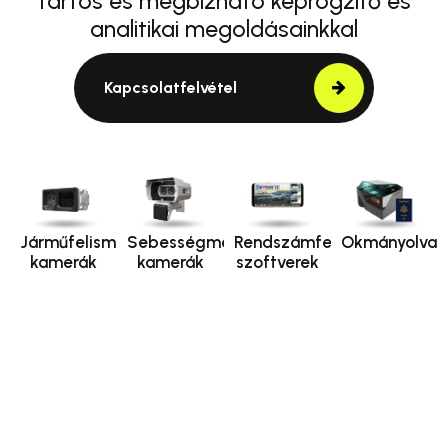
tartós és megbízható képrögzítő és
analitikai megoldásainkkal
Kapcsolatfelvétel
Járműfelismerő
Sebességmérő
Rendszámfelismerő
Okmányolvas
kamerák
kamerák
szoftverek