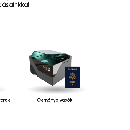
dásainkkal
erek
Okmányolvasók