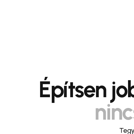
Építsen j
ninc
Tegy