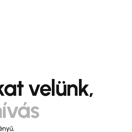
at velünk,
hívás
ényű,