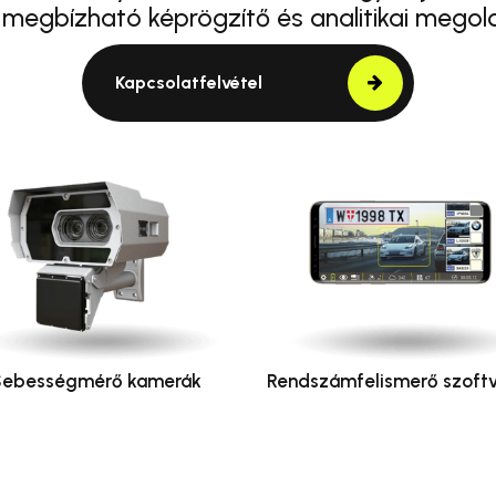
 megbízható képrögzítő és analitikai megol
Kapcsolatfelvétel
Sebességmérő kamerák
Rendszámfelismerő szoftv