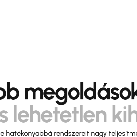
obb megoldások
s lehetetlen ki
e hatékonyabbá rendszereit nagy teljesítm