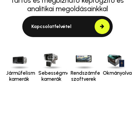
tartós és megbízható képrögzítő és
analitikai megoldásainkkal
Kapcsolatfelvétel
Járműfelismerő
Sebességmérő
Rendszámfelismerő
Okmányolvas
kamerák
kamerák
szoftverek