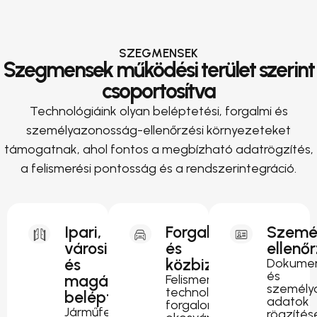
SZEGMENSEK
Szegmensek működési terület szerint
csoportosítva
Technológiáink olyan beléptetési, forgalmi és
személyazonosság-ellenőrzési környezeteket
támogatnak, ahol fontos a megbízható adatrögzítés,
a felismerési pontosság és a rendszerintegráció.
Ipari,
Forgalomirányítás
Szemé
városi
és
ellenő
és
közbiztonság
Dokumen
és
magánterületi
Felismerési
személy
technológia
beléptetés
adatok
forgalomfigyeléshez,
Járműfelismerés
rögzítés