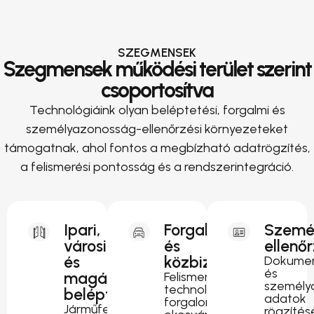
SZEGMENSEK
Szegmensek működési terület szerint
csoportosítva
Technológiáink olyan beléptetési, forgalmi és
személyazonosság-ellenőrzési környezeteket
támogatnak, ahol fontos a megbízható adatrögzítés,
a felismerési pontosság és a rendszerintegráció.
Ipari,
Forgalomirányítás
Szemé
városi
és
ellenő
és
közbiztonság
Dokumen
és
magánterületi
Felismerési
személy
technológia
beléptetés
adatok
forgalomfigyeléshez,
Járműfelismerés
rögzítés