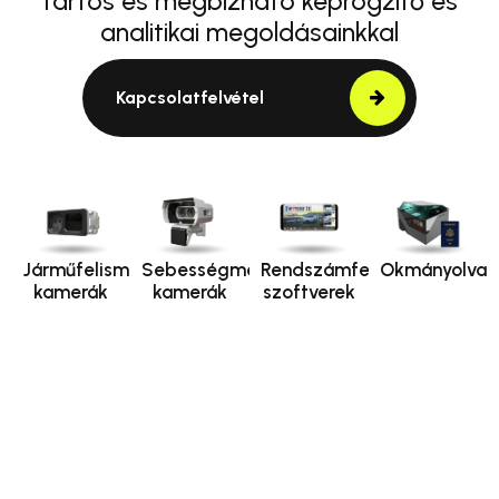
tartós és megbízható képrögzítő és
analitikai megoldásainkkal
Kapcsolatfelvétel
Járműfelismerő
Sebességmérő
Rendszámfelismerő
Okmányolvas
kamerák
kamerák
szoftverek