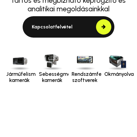
tartós és megbízható képrögzítő és
analitikai megoldásainkkal
Kapcsolatfelvétel
Járműfelismerő
Sebességmérő
Rendszámfelismerő
Okmányolvas
kamerák
kamerák
szoftverek