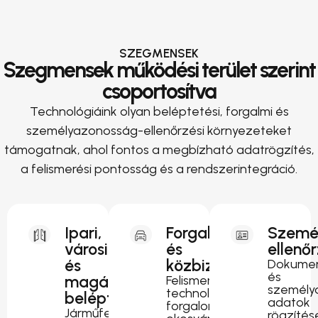
SZEGMENSEK
Szegmensek működési terület szerint
csoportosítva
Technológiáink olyan beléptetési, forgalmi és
személyazonosság-ellenőrzési környezeteket
támogatnak, ahol fontos a megbízható adatrögzítés,
a felismerési pontosság és a rendszerintegráció.
Ipari,
Forgalomirányítás
Szemé
városi
és
ellenő
és
közbiztonság
Dokumen
és
magánterületi
Felismerési
személy
technológia
beléptetés
adatok
forgalomfigyeléshez,
Járműfelismerés
rögzítés