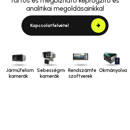
tartós és megbízható képrögzítő és
analitikai megoldásainkkal
Kapcsolatfelvétel
Járműfelismerő
Sebességmérő
Rendszámfelismerő
Okmányolvas
kamerák
kamerák
szoftverek