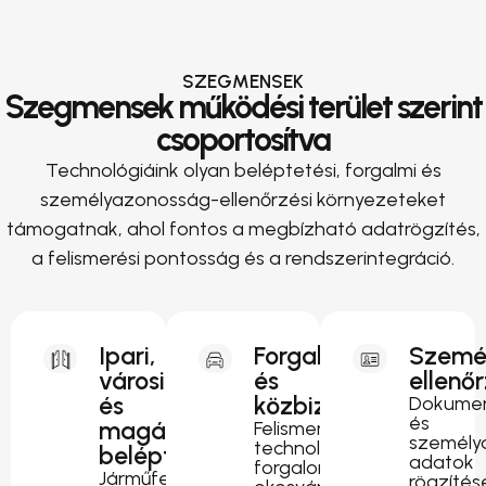
SZEGMENSEK
Szegmensek működési terület szerint
csoportosítva
Technológiáink olyan beléptetési, forgalmi és
személyazonosság-ellenőrzési környezeteket
támogatnak, ahol fontos a megbízható adatrögzítés,
a felismerési pontosság és a rendszerintegráció.
Ipari,
Forgalomirányítás
Szemé
városi
és
ellenő
és
közbiztonság
Dokumen
és
magánterületi
Felismerési
személy
technológia
beléptetés
adatok
forgalomfigyeléshez,
Járműfelismerés
rögzítés