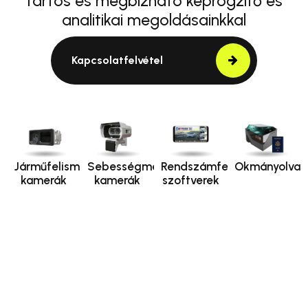
tartós és megbízható képrögzítő és
analitikai megoldásainkkal
Kapcsolatfelvétel
Járműfelismerő
Sebességmérő
Rendszámfelismerő
Okmányolvas
kamerák
kamerák
szoftverek