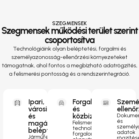
SZEGMENSEK
Szegmensek működési terület szerint
csoportosítva
Technológiáink olyan beléptetési, forgalmi és
személyazonosság-ellenőrzési környezeteket
támogatnak, ahol fontos a megbízható adatrögzítés,
a felismerési pontosság és a rendszerintegráció.
Ipari,
Forgalomirányítás
Szemé
városi
és
ellenő
és
közbiztonság
Dokumen
és
magánterületi
Felismerési
személy
technológia
beléptetés
adatok
forgalomfigyeléshez,
Járműfelismerés
rögzítés