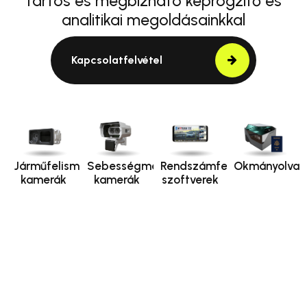
tartós és megbízható képrögzítő és
analitikai megoldásainkkal
Kapcsolatfelvétel
Járműfelismerő
Sebességmérő
Rendszámfelismerő
Okmányolvas
kamerák
kamerák
szoftverek