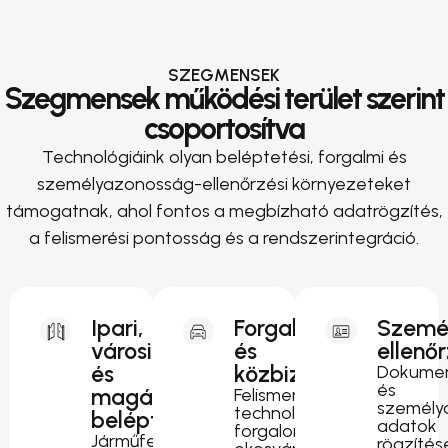
SZEGMENSEK
Szegmensek működési terület szerint
csoportosítva
Technológiáink olyan beléptetési, forgalmi és
személyazonosság-ellenőrzési környezeteket
támogatnak, ahol fontos a megbízható adatrögzítés,
a felismerési pontosság és a rendszerintegráció.
Ipari,
Forgalomirányítás
Szemé
városi
és
ellenő
és
közbiztonság
Dokumen
és
magánterületi
Felismerési
személy
technológia
beléptetés
adatok
forgalomfigyeléshez,
Járműfelismerés
rögzítés