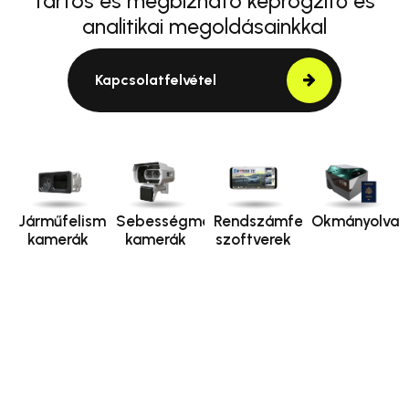
tartós és megbízható képrögzítő és
analitikai megoldásainkkal
Kapcsolatfelvétel
Járműfelismerő
Sebességmérő
Rendszámfelismerő
Okmányolvas
kamerák
kamerák
szoftverek