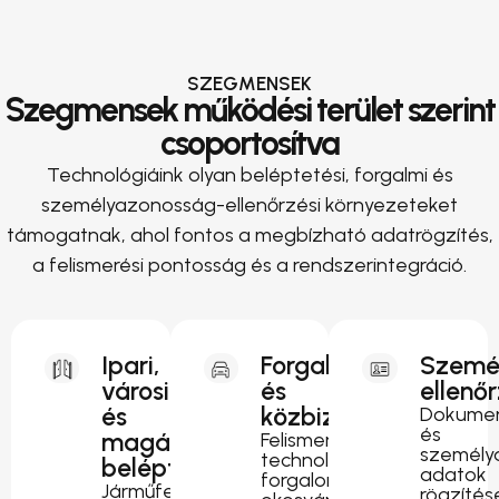
SZEGMENSEK
Szegmensek működési terület szerint
csoportosítva
Technológiáink olyan beléptetési, forgalmi és
személyazonosság-ellenőrzési környezeteket
támogatnak, ahol fontos a megbízható adatrögzítés,
a felismerési pontosság és a rendszerintegráció.
Ipari,
Forgalomirányítás
Szemé
városi
és
ellenő
és
közbiztonság
Dokumen
és
magánterületi
Felismerési
személy
technológia
beléptetés
adatok
forgalomfigyeléshez,
Járműfelismerés
rögzítés