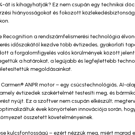
át is kihagyhatják? Ez nem csupán egy technikai döc
nőrzési hiányosságokat és fokozott közlekedésbiztonsá
kon.
e Recognition a rendszámfelismerési technológia élvona
erés időszakától kezdve több évtizedes, gyakorlati ta
dott a forgalomfigyelés valós körülmények között jelent
ettük a határokat, a legújabb és legfejlettebb techno
kéletesítettük megoldásainkat.
 Carmen® ANPR motor – egy csúcstechnológiás, AI-al
mely évtizedek szakértelmét testesíti meg, és bármiko
ést nyújt. Ez a szoftver nem csupán elkészült; megter
ptimalizáltuk évek könyörtelen innovációja során, hog
környezet összetett követelményeinek.
se kulcsfontosságú – ezért nézzük meg, miért marad el 