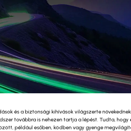
dások és a biztonsági kihívások világszerte növekednek
dszer továbbra is nehezen tartja a lépést. Tudta, hog
özött, például esőben, ködben vagy gyenge megvilágítá