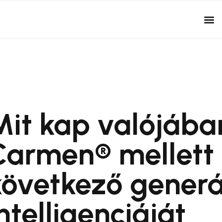
Mit kap valójába
Carmen® mellett
következő gener
ntelligenciáját