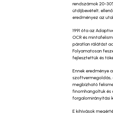
rendszámok 20-30%-
útdíjbevételt, elle
eredményez az uta
1991 óta az Adaptiv
OCR és mintafelism
páratlan rálátást a
Folyamatosan feszeg
fejlesztettük és tö
Ennek eredménye a
szoftvermegoldás, a
megbízható felismer
finomhangoltuk és o
forgalomirányítási 
E kihívások megérté