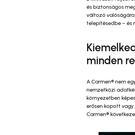
és biztonságos meg
változó valóságára
telepítésedbe – és 
Kiemelked
minden r
A Carmen® nem egy 
nemzetközi adatkés
környezetben képes
erősen kopott vagy
Carmen® következet