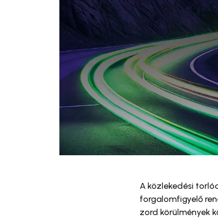
A közlekedési torló
forgalomfigyelő ren
zord körülmények k