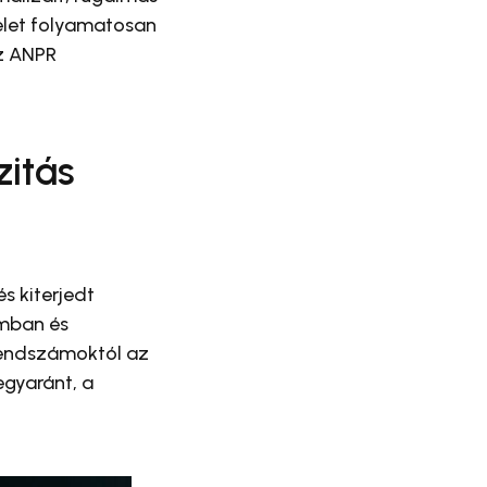
elet folyamatosan
z ANPR
zitás
s kiterjedt
umban és
rendszámoktól az
egyaránt, a