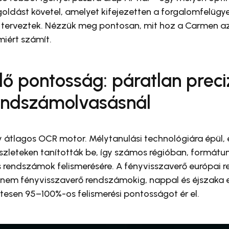
oldást követel, amelyet kifejezetten a forgalomfelügy
 terveztek. Nézzük meg pontosan, mit hoz a Carmen a
miért számít.
ő pontosság: páratlan preci
endszámolvasásnál
átlagos OCR motor. Mélytanulási technológiára épül, é
zleteken tanították be, így számos régióban, formát
 rendszámok felismerésére. A fényvisszaverő európai 
 nem fényvisszaverő rendszámokig, nappal és éjszaka 
esen 95–100%-os felismerési pontosságot ér el.