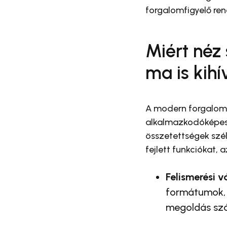
forgalomfigyelő ren
Miért néz
ma is kih
A modern forgalomi
alkalmazkodóképese
összetettségek szé
fejlett funkciókat,
Felismerési 
formátumok, 
megoldás szá