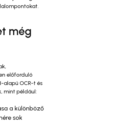
jdalompontokat.
et még
ak,
en előforduló
MI-alapú OCR-t és
, mint például:
ása a különböző
nére sok