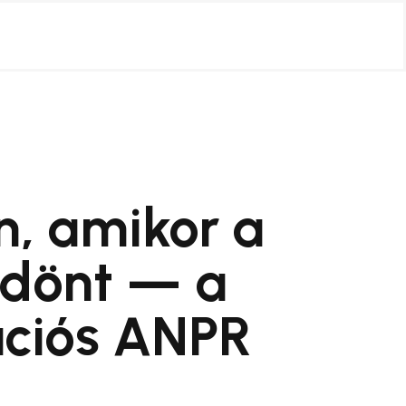
n, amikor a
 dönt — a
ációs ANPR