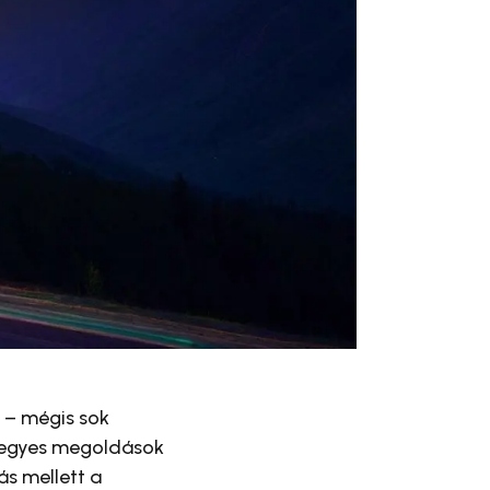
 – mégis sok
y egyes megoldások
s mellett a