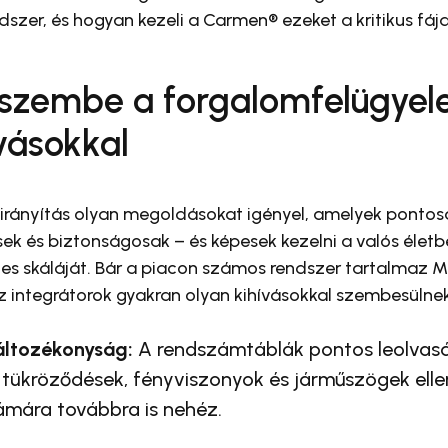
dszer, és hogyan kezeli a Carmen® ezeket a kritikus fá
 szembe a forgalomfelügyel
ívásokkal
rányítás olyan megoldásokat igényel, amelyek pontos
k és biztonságosak – és képesek kezelni a valós életb
les skáláját. Bár a piacon számos rendszer tartalmaz 
 az integrátorok gyakran olyan kihívásokkal szembesülnek
változékonyság:
A rendszámtáblák pontos leolvas
tükröződések, fényviszonyok és járműszögek elle
mára továbbra is nehéz.