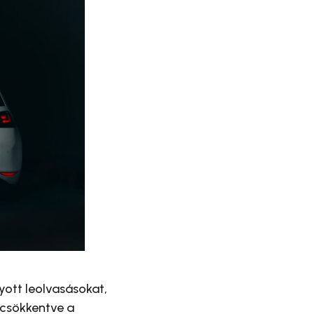
yott leolvasásokat,
 csökkentve a