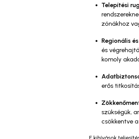
Telepítési r
rendszereknek
zónákhoz vag
Regionális é
és végrehajt
komoly akadál
Adatbiztonsá
erős titkosít
Zökkenőmente
szükségük, a
csökkentve a
E kihívások teljesí