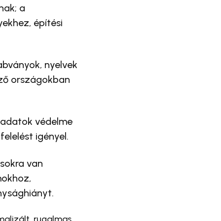
nak; a
ekhez, építési
bványok, nyelvek
öző országokban
 adatok védelme
elelést igényel.
sokra van
mokhoz,
nysághiányt.
malizált, rugalmas