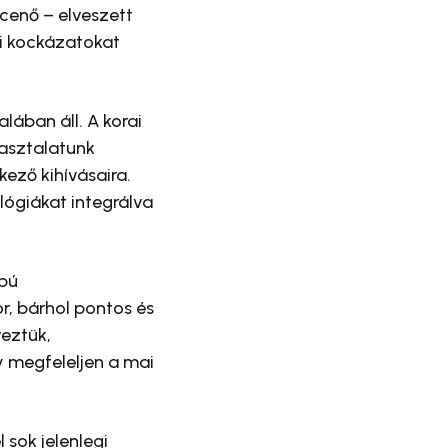
cenő – elveszett
gi kockázatokat
lában áll. A korai
pasztalatunk
kező kihívásaira.
lógiákat integrálva
apú
r, bárhol pontos és
veztük,
y megfeleljen a mai
sok jelenlegi