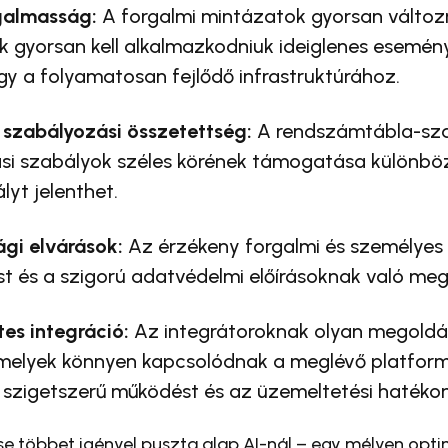
ugalmasság:
A forgalmi mintázatok gyorsan változ
 gyorsan kell alkalmazkodniuk ideiglenes esemény
y a folyamatosan fejlődő infrastruktúrához.
s szabályozási összetettség:
A rendszámtábla-sza
ási szabályok széles körének támogatása különb
yt jelenthet.
gi elvárások:
Az érzékeny forgalmi és személyes
ást és a szigorú adatvédelmi előírásoknak való megf
s integráció:
Az integrátoroknak olyan megoldá
melyek könnyen kapcsolódnak a meglévő platfor
 szigetszerű működést és az üzemeltetési hatéko
tése többet igényel puszta alap AI-nál – egy mélyen opti