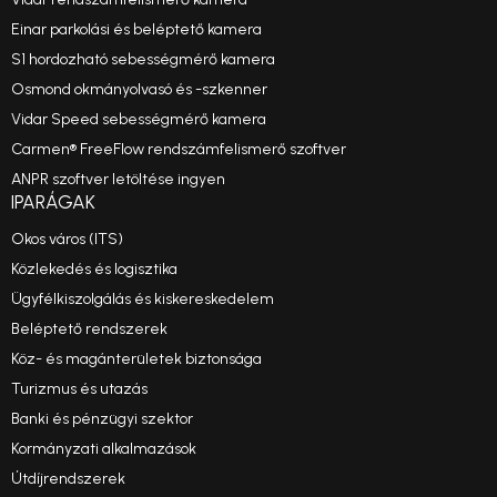
Einar parkolási és beléptető kamera
S1 hordozható sebességmérő kamera
Osmond okmányolvasó és -szkenner
Vidar Speed sebességmérő kamera
Carmen® FreeFlow rendszámfelismerő szoftver
ANPR szoftver letöltése ingyen
IPARÁGAK
Okos város (ITS)
Közlekedés és logisztika
Ügyfélkiszolgálás és kiskereskedelem
Beléptető rendszerek
Köz- és magánterületek biztonsága
Turizmus és utazás
Banki és pénzügyi szektor
Kormányzati alkalmazások
Útdíjrendszerek