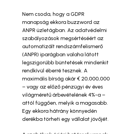
Nem csoda, hogy a GDPR
manapság ekkora buzzword az
ANPR üzletágban. Az adatvédelmi
szabályozások megsértéséért az
automatizált rendszámfelismerő
(ANPR) iparágban valaha látott
legszigorúbb büntetések mindenkit
rendkívül éberré tesznek. A
maximális bírság akár € 20,000,000
– vagy az előző pénzügyi év éves
világméretű árbevételének 4%-a –
attól függően, melyik a magasabb.
Egy ekkora hátrány könnyedén
derékba törheti egy vállalat jövőjét.