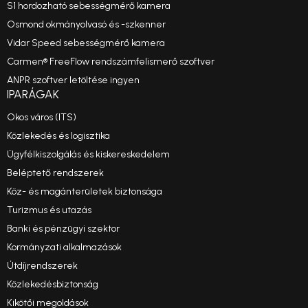
S1 hordozható sebességmérő kamera
Osmond okmányolvasó és -szkenner
Vidar Speed sebességmérő kamera
Carmen® FreeFlow rendszámfelismerő szoftver
ANPR szoftver letöltése ingyen
IPARÁGAK
Okos város (ITS)
Közlekedés és logisztika
Ügyfélkiszolgálás és kiskereskedelem
Beléptető rendszerek
Köz- és magánterületek biztonsága
Turizmus és utazás
Banki és pénzügyi szektor
Kormányzati alkalmazások
Útdíjrendszerek
Közlekedésbiztonság
Kikötői megoldások