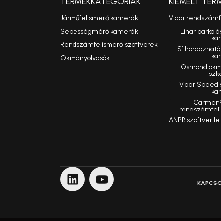
TERMÉKKATEGÓRIÁK
KIEMELT TER
Járműfelismerő kamerák
Vidar rendszám
Sebességmérő kamerák
Einar parkolá
ka
Rendszámfelismerő szoftverek
S1 hordozhat
ka
Okmányolvasók
Osmond okmá
szk
Vidar Speed
ka
Carmen®
rendszámfeli
ANPR szoftver le
KAPCS