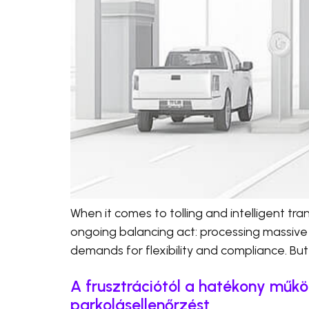
When it comes to tolling and intelligent t
ongoing balancing act: processing massive
demands for flexibility and compliance. But 
A frusztrációtól a hatékony műkö
parkolásellenőrzést