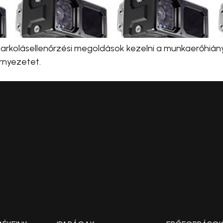
arkolásellenőrzési megoldások kezelni a munkaerőhián
rnyezetet.