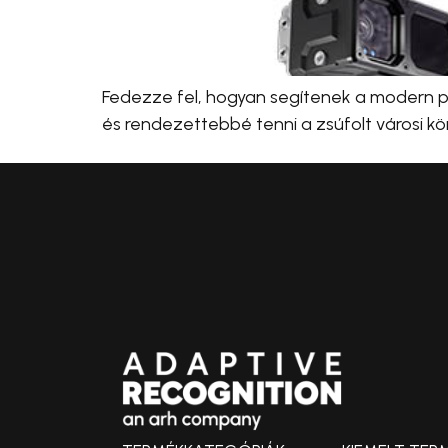
Fedezze fel, hogyan segítenek a modern p
és rendezettebbé tenni a zsúfolt városi kö