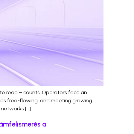
ate read – counts. Operators face an
anes free-flowing, and meeting growing
d networks […]
zámfelismerés a