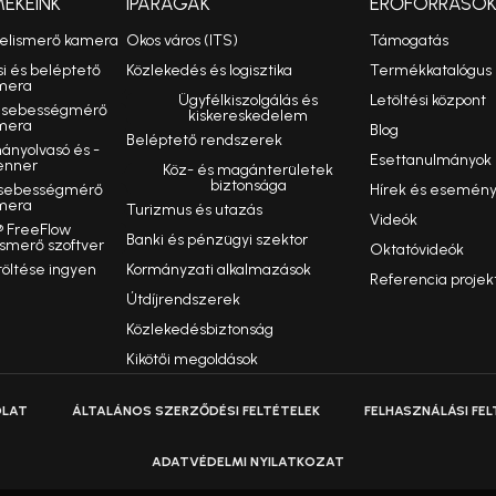
MÉKEINK
IPARÁGAK
ERŐFORRÁSO
felismerő kamera
Okos város (ITS)
Támogatás
si és beléptető
Közlekedés és logisztika
Termékkatalógus
mera
Ügyfélkiszolgálás és
Letöltési központ
ó sebességmérő
kiskereskedelem
mera
Blog
Beléptető rendszerek
nyolvasó és -
Esettanulmányok
enner
Köz- és magánterületek
biztonsága
 sebességmérő
Hírek és esemén
mera
Turizmus és utazás
Videók
 FreeFlow
Banki és pénzügyi szektor
smerő szoftver
Oktatóvideók
töltése ingyen
Kormányzati alkalmazások
Referencia projek
Útdíjrendszerek
Közlekedésbiztonság
Kikötői megoldások
OLAT
ÁLTALÁNOS SZERZŐDÉSI FELTÉTELEK
FELHASZNÁLÁSI FEL
ADATVÉDELMI NYILATKOZAT