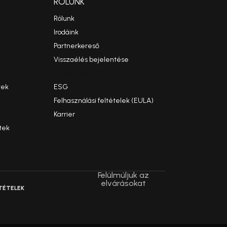
K
RÓLUNK
Rólunk
Irodáink
Partnerkereső
Visszaélés bejelentése
Etikai kódex
yek
ESG
Felhasználási feltételek (EULA)
Karrier
tek
Felülmúljuk az
elvárásokat
TÉTELEK