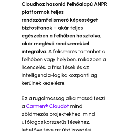
Cloudhoz hasonló felhőalapú ANPR
platformok teljes
rendszámfelismerő képességet
biztosítanak – akár teljes
egészében a felhőben hosztolva,
akár meglévő rendszerekkel
integrálva.
A felismerés történhet a
felhőben vagy helyben, miközben a
licencelés, a frissítések és az
intelligencia-logika központilag
kerülnek kezelésre.
Ez a rugalmasság alkalmassá teszi
a
Carmen® Cloudot
mind
zöldmezős projektekhez, mind
utólagos korszerűsítésekhez,
lehetővé téve az útdíjszedési