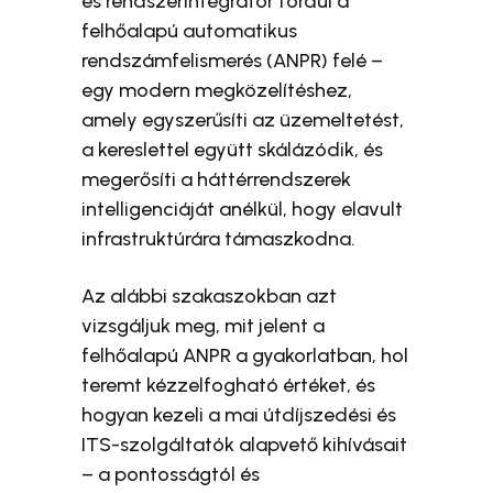
és rendszerintegrátor fordul a
felhőalapú automatikus
rendszámfelismerés (ANPR) felé –
egy modern megközelítéshez,
amely egyszerűsíti az üzemeltetést,
a kereslettel együtt skálázódik, és
megerősíti a háttérrendszerek
intelligenciáját anélkül, hogy elavult
infrastruktúrára támaszkodna.
Az alábbi szakaszokban azt
vizsgáljuk meg, mit jelent a
felhőalapú ANPR a gyakorlatban, hol
teremt kézzelfogható értéket, és
hogyan kezeli a mai útdíjszedési és
ITS-szolgáltatók alapvető kihívásait
– a pontosságtól és