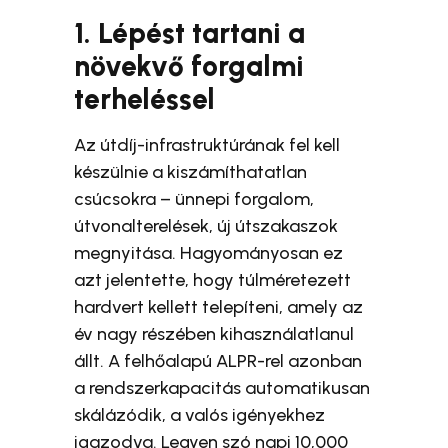
1. Lépést tartani a
növekvő forgalmi
terheléssel
Az útdíj-infrastruktúrának fel kell
készülnie a kiszámíthatatlan
csúcsokra – ünnepi forgalom,
útvonalterelések, új útszakaszok
megnyitása. Hagyományosan ez
azt jelentette, hogy túlméretezett
hardvert kellett telepíteni, amely az
év nagy részében kihasználatlanul
állt. A felhőalapú ALPR-rel azonban
a rendszerkapacitás automatikusan
skálázódik, a valós igényekhez
igazodva. Legyen szó napi 10,000