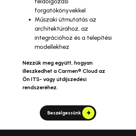
feldolgozási
forgatókönyvekkel
Műszaki útmutatás az
architektúrához, az
integrációhoz és a telepítési
modellekhez
Nézzük meg együtt, hogyan
illeszkedhet a Carmen® Cloud az
Ön ITS- vagy útdíjszedési
rendszeréhez.
Beszélgessünk