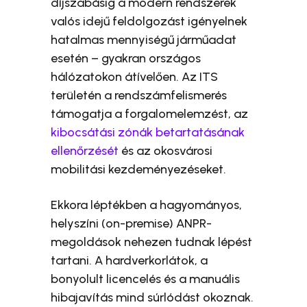
díjszabásig a modern rendszerek
valós idejű feldolgozást igényelnek
hatalmas mennyiségű járműadat
esetén – gyakran országos
hálózatokon átívelően. Az ITS
területén a rendszámfelismerés
támogatja a forgalomelemzést, az
kibocsátási zónák betartatásának
ellenőrzését
és az okosvárosi
mobilitási kezdeményezéseket.
Ekkora léptékben a hagyományos,
helyszíni (on-premise) ANPR-
megoldások nehezen tudnak lépést
tartani. A hardverkorlátok, a
bonyolult licencelés és a manuális
hibajavítás mind súrlódást okoznak.