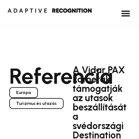
Referencia
A Vidar PAX
kamerák
támogatják
Európa
az utasok
Turizmus és utazás
beszállítását
a
svédországi
Destination