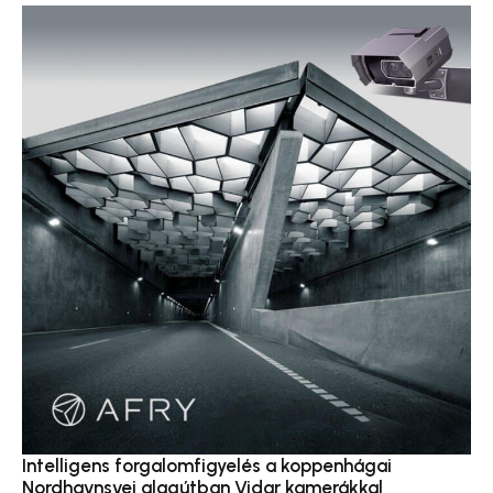
Intelligens forgalomfigyelés a koppenhágai
Nordhavnsvej alagútban Vidar kamerákkal