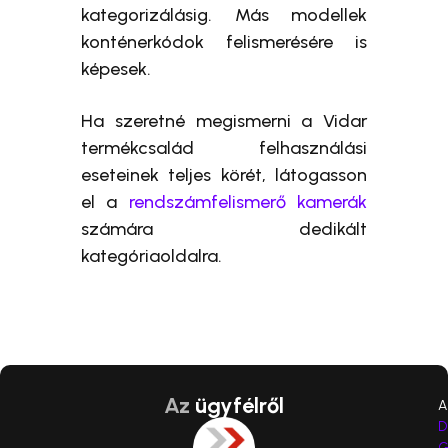
kategorizálásig. Más modellek
konténerkódok felismerésére is
képesek.
Ha szeretné megismerni a Vidar
termékcsalád felhasználási
eseteinek teljes körét, látogasson
el a
rendszámfelismerő kamerák
számára dedikált
kategóriaoldalra.
Az
ügyfélről
A
D
G