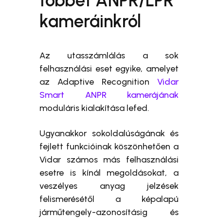
többet ANPR/LPR
kameráinkról
Az utasszámlálás a sok
felhasználási eset egyike, amelyet
az Adaptive Recognition
Vidar
Smart ANPR kamerájának
moduláris kialakítása lefed.
Ugyanakkor sokoldalúságának és
fejlett funkcióinak köszönhetően a
Vidar számos más felhasználási
esetre is kínál megoldásokat, a
veszélyes anyag jelzések
felismerésétől a képalapú
járműtengely-azonosításig és