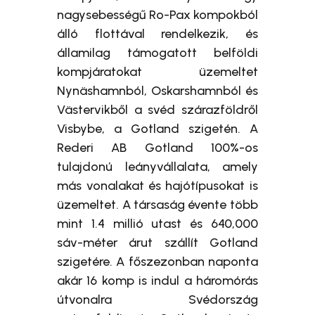
nagysebességű Ro-Pax kompokból
álló flottával rendelkezik, és
államilag támogatott belföldi
kompjáratokat üzemeltet
Nynäshamnból, Oskarshamnból és
Västervikből a svéd szárazföldről
Visbybe, a Gotland szigetén. A
Rederi AB Gotland 100%-os
tulajdonú leányvállalata, amely
más vonalakat és hajótípusokat is
üzemeltet. A társaság évente több
mint 1.4 millió utast és 640,000
sáv-méter árut szállít Gotland
szigetére. A főszezonban naponta
akár 16 komp is indul a háromórás
útvonalra Svédország