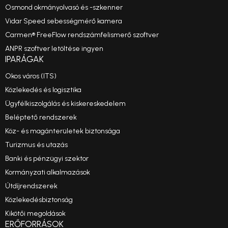
Osmond okmányolvasó és -szkenner
Vidar Speed sebességmérő kamera
Carmen® FreeFlow rendszámfelismerő szoftver
ANPR szoftver letöltése ingyen
IPARÁGAK
Okos város (ITS)
Közlekedés és logisztika
Ügyfélkiszolgálás és kiskereskedelem
Beléptető rendszerek
Köz- és magánterületek biztonsága
Turizmus és utazás
Banki és pénzügyi szektor
Kormányzati alkalmazások
Útdíjrendszerek
Közlekedésbiztonság
Kikötői megoldások
ERŐFORRÁSOK