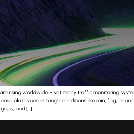
are rising worldwide – yet many traffic monitoring system
se plates under tough conditions like rain, fog, or poor l
t gaps, and […]