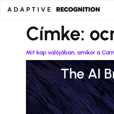
Címke:
oc
Mit kap valójában, amikor a Car