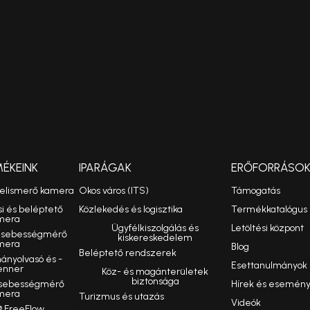
MÉKEINK
IPARÁGAK
ERŐFORRÁSO
felismerő kamera
Okos város (ITS)
Támogatás
si és beléptető
Közlekedés és logisztika
Termékkatalógus
mera
Ügyfélkiszolgálás és
Letöltési központ
ó sebességmérő
kiskereskedelem
mera
Blog
Beléptető rendszerek
nyolvasó és -
Esettanulmányok
enner
Köz- és magánterületek
biztonsága
 sebességmérő
Hírek és esemén
mera
Turizmus és utazás
Videók
 FreeFlow