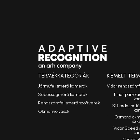
TERMÉKKATEGÓRIÁK
KIEMELT TER
Járműfelismerő kamerák
Vidar rendszám
Sebességmérő kamerák
Einar parkolá
ka
Rendszámfelismerő szoftverek
S1 hordozhat
ka
Okmányolvasók
Osmond okmá
szk
Vidar Speed
ka
Carmen®