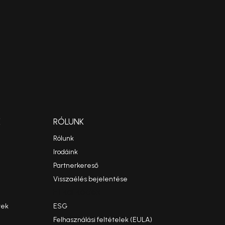
K
RÓLUNK
Rólunk
Irodáink
Partnerkereső
Visszaélés bejelentése
Etikai kódex
yek
ESG
Felhasználási feltételek (EULA)