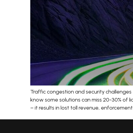
Traffic congestion and security challenges 
know some solutions can miss 20-30% of licen
– it results in lost toll revenue, enforcemen