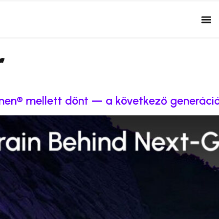
r
men® mellett dönt — a következő generációs