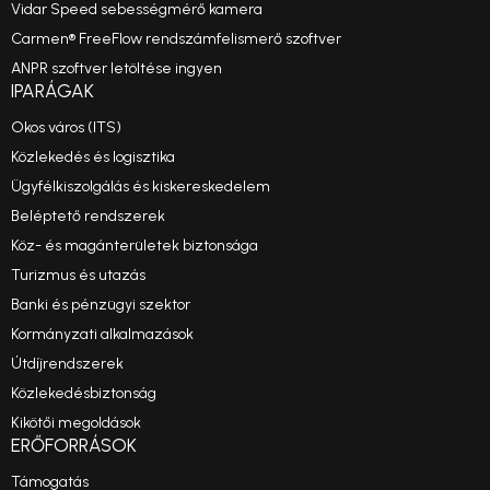
Vidar Speed sebességmérő kamera
Carmen® FreeFlow rendszámfelismerő szoftver
ANPR szoftver letöltése ingyen
IPARÁGAK
Okos város (ITS)
Közlekedés és logisztika
Ügyfélkiszolgálás és kiskereskedelem
Beléptető rendszerek
Köz- és magánterületek biztonsága
Turizmus és utazás
Banki és pénzügyi szektor
Kormányzati alkalmazások
Útdíjrendszerek
Közlekedésbiztonság
Kikötői megoldások
ERŐFORRÁSOK
Támogatás