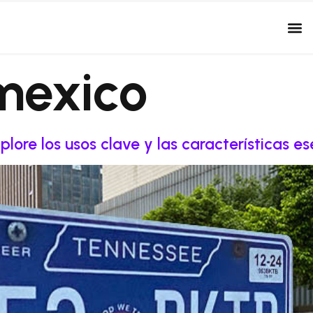
mexico
lore los usos clave y las características e