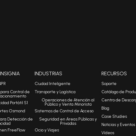
NSIGNIA
INDUSTRIAS
RECURSOS
NPR
Ciudad Inteligente
Soporte
para Control de
Transporte y Logística
Catálogo de Produ
tacionamiento
Operaciones de Atención al
Centro de Descar
dad Portátil S1
Público y Venta Minorista
Blog
ortes Osmond
Sistemas de Control de Acceso
Case Studies
ara Detección de
Seguridad en Areas Públicas y
ocidad
Privadas
Noticias y Eventos
men FreeFlow
Ocio y Viajes
Vídeos