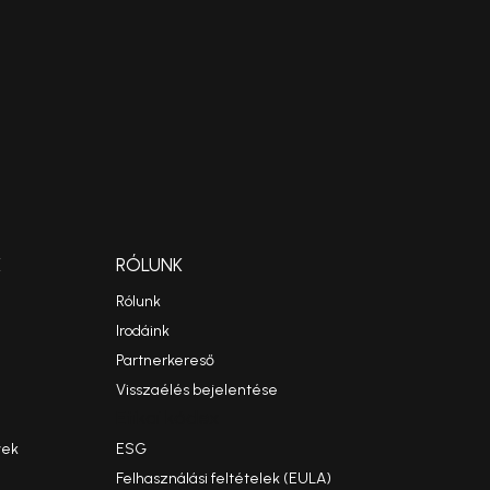
K
RÓLUNK
Rólunk
Irodáink
Partnerkereső
Visszaélés bejelentése
Etikai kódex
yek
ESG
Felhasználási feltételek (EULA)