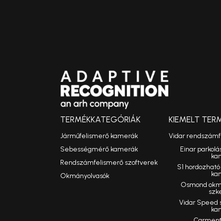
TERMÉKKATEGÓRIÁK
KIEMELT TER
Járműfelismerő kamerák
Vidar rendszám
Sebességmérő kamerák
Einar parkolá
ka
Rendszámfelismerő szoftverek
S1 hordozhat
ka
Okmányolvasók
Osmond okmá
szk
Vidar Speed
ka
Carmen®