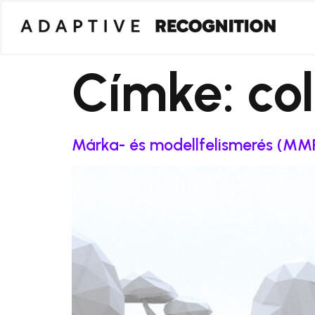
Címke:
co
Márka- és modellfelismerés (MMR