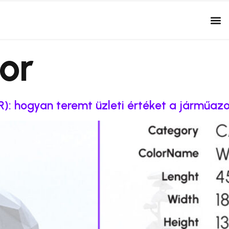
lor
): hogyan teremt üzleti értéket a járműaz