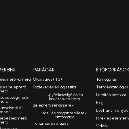
MÉKEINK
IPARÁGAK
ERŐFORRÁSO
felismerő kamera
Okos város (ITS)
Támogatás
si és beléptető
Közlekedés és logisztika
Termékkatalógus
mera
Ügyfélkiszolgálás és
Letöltési központ
ó sebességmérő
kiskereskedelem
mera
Blog
Beléptető rendszerek
nyolvasó és -
Esettanulmányok
enner
Köz- és magánterületek
biztonsága
 sebességmérő
Hírek és esemén
mera
Turizmus és utazás
Videók
 FreeFlow