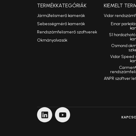
TERMÉKKATEGÓRIÁK
KIEMELT TER
Járműfelismerő kamerák
Vidar rendszám
Sebességmérő kamerák
Einar parkolá
ka
Rendszámfelismerő szoftverek
S1 hordozhat
ka
Okmányolvasók
Osmond okmá
szk
Vidar Speed
ka
Carmen®
rendszámfeli
ANPR szoftver le
KAPCS