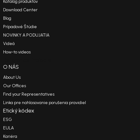
Katalóg produktov
Download Center
Blog
Prípadové Štúdie
NOVINKY A PODUJATIA
Videá
How-to videos
Reference Projects
O NÁS
About Us
Our Offices
Find your Representatives
Linka pre nahlasovanie porušenia pravidiel
Etický kódex
ESG
EULA
Kariéra