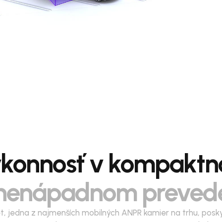
konnosť v kompakt
nenápadnom preved
t, jedna z najmenších mobilných ANPR kamier na trhu, posk