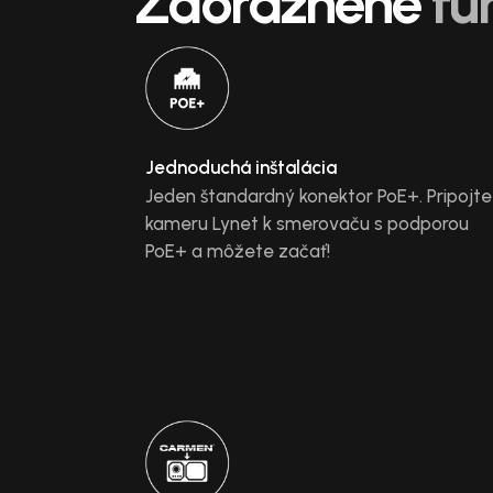
Zdôraznené
fu
Jednoduchá inštalácia
Jeden štandardný konektor PoE+. Pripojte
kameru Lynet k smerovaču s podporou
PoE+ a môžete začať!