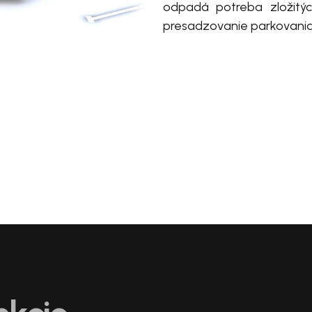
odpadá potreba zložitých
presadzovanie parkovania 