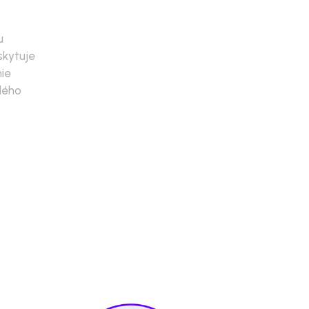
u
skytuje
ie
dého