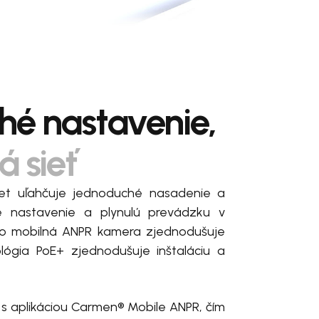
é nastavenie,
á sieť
et uľahčuje jednoduché nasadenie a
le nastavenie a plynulú prevádzku v
áto mobilná ANPR kamera zjednodušuje
ológia PoE+ zjednodušuje inštaláciu a
e s aplikáciou Carmen® Mobile ANPR, čím