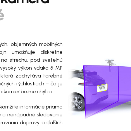
é
ých, objemných mobilných
jn umožňuje diskrétne
na strechu, pod svetelnú
 vysoký výkon vďaka 5 MP
, ktorá zachytáva farebné
ničných rýchlostiach – čo je
rii kamier bežne chýba.
kamžité informácie priamo
ie a nenápadné sledovanie
orovania dopravy a ďalších