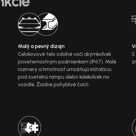
nkcie
Malý a pevný dizajn
V
Celokovové telo odolné voči akýmkoľvek
S
poveternostným podmienkam (IP67). Malé
z
rozmery a hmotnosť umožňujú inštaláciu
pod svetelnú rampu alebo kdekoľvek na
vozidle. Žiadne pohyblivé časti.