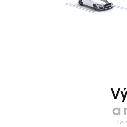
Vý
a 
Lyne