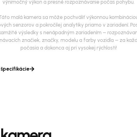
výnimočný výkon a presné rozpoznávanie počas pohybu.
Táto malá kamera sa môže pochváliť výkonnou kombinácio
vých senzorov a pokročilej analytiky priamo v zariadení. Po
kamžité výsledky s nenápadným zariadením – rozpoznávan
návacích značiek, značky, modelu a farby vozidla – za kaž
počasia a dokonca aj pri vysokej rýchlosti!
 špecifikácie
 kamera