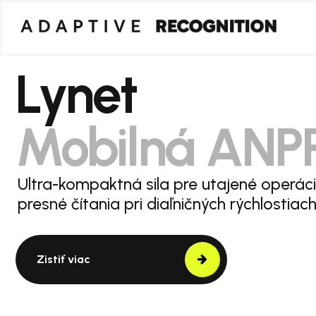
Lynet
Mobilná ANP
Ultra-kompaktná sila pre utajené operác
presné čítania pri diaľničných rýchlostiach
Zistiť viac