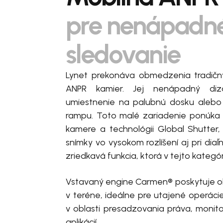
pre nenápadn
sledovanie
Lynet prekonáva obmedzenia tradičn
ANPR kamier. Jej nenápadný diza
umiestnenie na palubnú dosku alebo 
rampu. Toto malé zariadenie ponúka
kamere a technológii Global Shutter
snímky vo vysokom rozlíšení aj pri diaľ
zriedkavá funkcia, ktorá v tejto kategó
Vstavaný engine Carmen® poskytuje o
v teréne, ideálne pre utajené operác
v oblasti presadzovania práva, monit
aplikácií.