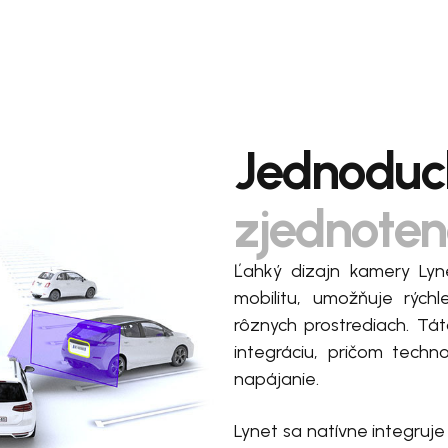
Jednoduch
zjednoten
Ľahký dizajn kamery Lyn
mobilitu, umožňuje rých
rôznych prostrediach. T
integráciu, pričom techn
napájanie.
Lynet sa natívne integruj