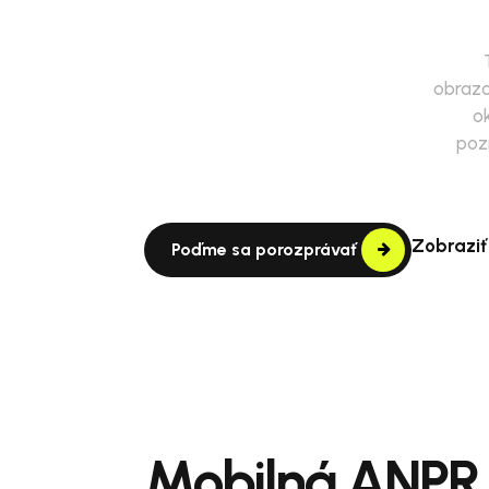
obrazo
o
poz
Zobraziť
Poďme sa porozprávať
Mobilná ANPR